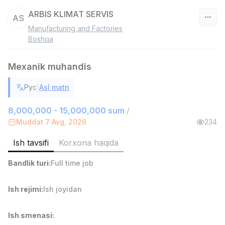
ARBIS KLIMAT SERVIS
AS
Manufacturing and Factories
O‘zbekiston
Boshqa
Filtr
Mexanik muhandis
Do'kon sotuvchisi
|
Рус
Asl matn
TOP
3,000,000 - 6,000,000 sum
/
MONDO BEST
8,000,000 - 15,000,000 sum
/
Full time job
Ish joyidan
Muddat 7 Avg, 2026
234
Ish tavsifi
Korxona haqida
Sotuv agenti
TOP
7,000,000 - 15,000,000 sum
/
Bandlik turi
:
Full time job
VITAREX
Side job
Ish joyidan
Ish rejimi
:
Ish joyidan
Operator Call-markazi
TOP
3,000,000 - 8,000,000 sum
/
Ish smenasi
:
VITAREX