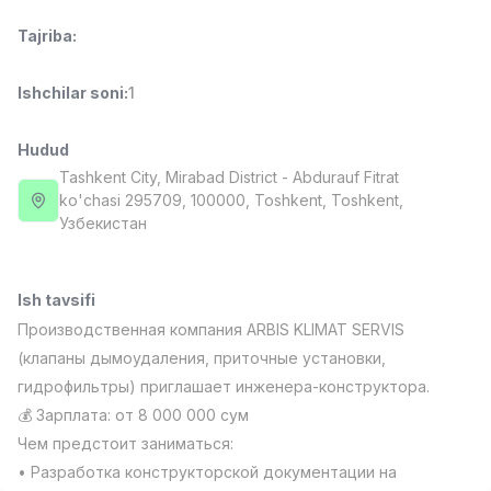
Full time job
Ish joyidan
Tajriba
:
Fast food Oshpazi
TOP
Ishchilar soni
:
1
2,600,000 - 5,000,000 sum
/
LES AILES
Full time job
Ish joyidan
Hudud
Tashkent City
, Mirabad District
- Abdurauf Fitrat
ko'chasi 295709, 100000, Тоshkent, Toshkent,
Farmatsevt
TOP
Узбекистан
3,000,000 - 10,000,000 sum
/
NAVBAHOR APTEKA
Full time job
Ish joyidan
Ish tavsifi
Производственная компания ARBIS KLIMAT SERVIS
Sotuv bo'yicha agent
TOP
Kelishiladi
(клапаны дымоудаления, приточные установки,
LION_ESTATE
гидрофильтры) приглашает инженера-конструктора.
Full time job
Ish joyidan
💰 Зарплата: от 8 000 000 сум
Чем предстоит заниматься:
IELTS O'qituvchisi
Vakansiyalar
Sohalar
Korxonalar
Profil
Yangi
• Разработка конструкторской документации на
3,000,000 - 10,000,000 sum
/