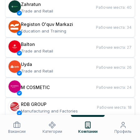
Zahratun
Рабочие места
:
40
Trade and Retail
Registon O'quv Markazi
Рабочие места
:
34
Education and Training
Balton
Рабочие места
:
27
Trade and Retail
Uyda
Рабочие места
:
26
Trade and Retail
M COSMETIC
Рабочие места
:
24
RDB GROUP
Рабочие места
:
18
Manufacturing and Factories
TESTO
Рабочие места
:
10
Restaurants and Fast Food
Вакансии
Категории
Компании
Профиль