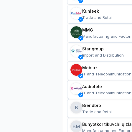
Kunleek
Trade and Retail
MMG
Manufacturing and Factori
Star group
Import and Distribution
Mobiuz
IT and Telecommunication
Audiotele
IT and Telecommunication
Brendbro
B
Trade and Retail
BM
Manufacturing and Factori