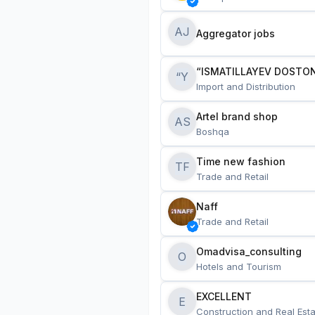
AJ
Aggregator jobs
“ISMATILLAYEV DOSTON
“Y
Import and Distribution
Artel brand shop
AS
Boshqa
Time new fashion
TF
Trade and Retail
Naff
Trade and Retail
Omadvisa_consulting
O
Hotels and Tourism
EXCELLENT
E
Construction and Real Esta