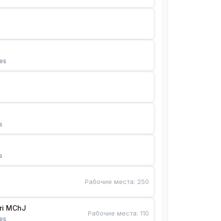
es
s
s
Рабочие места
:
250
Bunyotkor tikuvchi qizlari MChJ 
Рабочие места
:
110
es