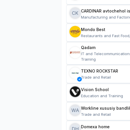
CARDINAR avtochehol is
CK
Manufacturing and Factori
Mondo Best
Restaurants and Fast Food
Qadam
IT and Telecommunication
Training
TEXNO ROCKSTAR
Trade and Retail
Vision School
Education and Training
Workline xususiy bandli
WA
Trade and Retail
Domexa home
DH