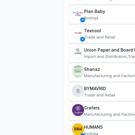
Plan Baby
Boshqa
Texnool
Trade and Retail
Union Paper and Board 
Import and Distribution,Tra
Shanaz
Manufacturing and Factori
BYMAVRID
B
Trade and Retail
Crafers
Manufacturing and Factori
HUMANS
Boshqa