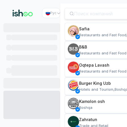
Рус
Safia
Restaurants and Fast Food
B&B
Restaurants and Fast Food
Oqtepa Lavash
Restaurants and Fast Food
Burger King Uzb
Hotels and Tourism,Boshq
Kamolon osh
Boshqa
Zahratun
Trade and Retail