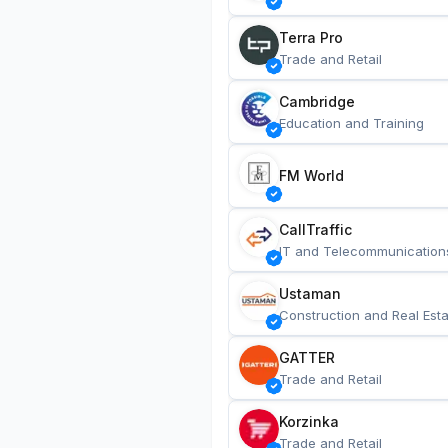
Terra Pro
Trade and Retail
Cambridge
Education and Training
FM World
CallTraffic
IT and Telecommunication
Ustaman
Construction and Real Esta
GATTER
Trade and Retail
Korzinka
Trade and Retail