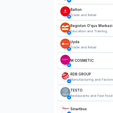
Balton
Trade and Retail
Registon O'quv Markazi
Education and Training
Uyda
Trade and Retail
M COSMETIC
RDB GROUP
Manufacturing and Factori
TESTO
Restaurants and Fast Food
Smartbox