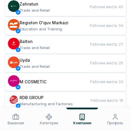
Zahratun
Рабочие места
:
40
Trade and Retail
Registon O'quv Markazi
Рабочие места
:
34
Education and Training
Balton
Рабочие места
:
27
Trade and Retail
Uyda
Рабочие места
:
26
Trade and Retail
M COSMETIC
Рабочие места
:
24
RDB GROUP
Рабочие места
:
18
Manufacturing and Factories
TESTO
Рабочие места
:
10
Restaurants and Fast Food
Вакансии
Категории
Компании
Профиль