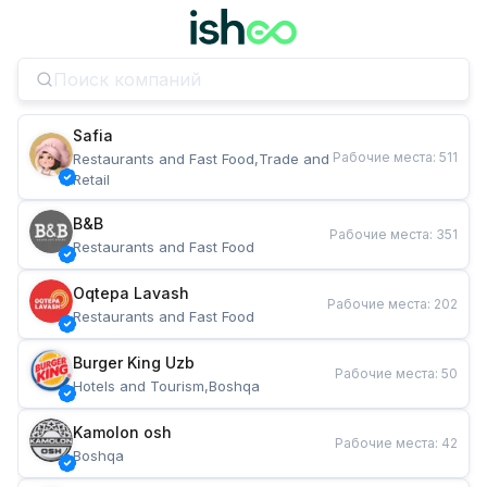
Safia
Рабочие места
:
511
Restaurants and Fast Food,Trade and 
Retail
B&B
Рабочие места
:
351
Restaurants and Fast Food
Oqtepa Lavash
Рабочие места
:
202
Restaurants and Fast Food
Burger King Uzb
Рабочие места
:
50
Hotels and Tourism,Boshqa
Kamolon osh
Рабочие места
:
42
Boshqa