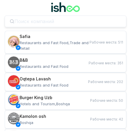
Safia
Рабочие места
:
511
Restaurants and Fast Food,Trade and 
Retail
B&B
Рабочие места
:
351
Restaurants and Fast Food
Oqtepa Lavash
Рабочие места
:
202
Restaurants and Fast Food
Burger King Uzb
Рабочие места
:
50
Hotels and Tourism,Boshqa
Kamolon osh
Рабочие места
:
42
Boshqa