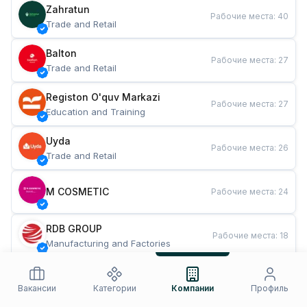
Zahratun
Рабочие места
:
40
Trade and Retail
Balton
Рабочие места
:
27
Trade and Retail
Registon O'quv Markazi
Рабочие места
:
27
Education and Training
Uyda
Рабочие места
:
26
Trade and Retail
M COSMETIC
Рабочие места
:
24
RDB GROUP
Рабочие места
:
18
Manufacturing and Factories
TESTO
Рабочие места
:
10
Restaurants and Fast Food
Вакансии
Категории
Компании
Профиль