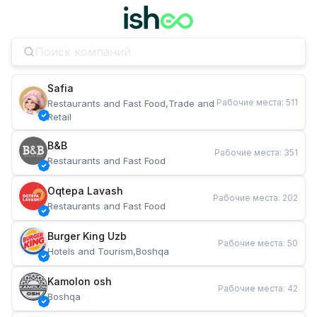
Safia
Рабочие места
:
511
Restaurants and Fast Food,Trade and 
Retail
B&B
Рабочие места
:
351
Restaurants and Fast Food
Oqtepa Lavash
Рабочие места
:
202
Restaurants and Fast Food
Burger King Uzb
Рабочие места
:
50
Hotels and Tourism,Boshqa
Kamolon osh
Рабочие места
:
42
Boshqa