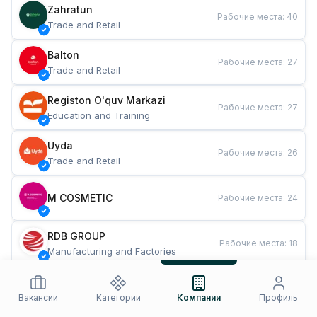
Zahratun
Рабочие места
:
40
Trade and Retail
Balton
Рабочие места
:
27
Trade and Retail
Registon O'quv Markazi
Рабочие места
:
27
Education and Training
Uyda
Рабочие места
:
26
Trade and Retail
M COSMETIC
Рабочие места
:
24
RDB GROUP
Рабочие места
:
18
Manufacturing and Factories
TESTO
Рабочие места
:
10
Restaurants and Fast Food
Вакансии
Категории
Компании
Профиль