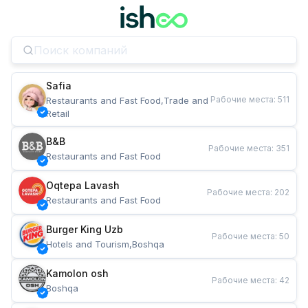
Safia
Рабочие места
:
511
Restaurants and Fast Food,Trade and 
Retail
B&B
Рабочие места
:
351
Restaurants and Fast Food
Oqtepa Lavash
Рабочие места
:
202
Restaurants and Fast Food
Burger King Uzb
Рабочие места
:
50
Hotels and Tourism,Boshqa
Kamolon osh
Рабочие места
:
42
Boshqa