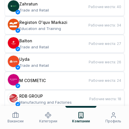
Zahratun
Рабочие места
:
40
Trade and Retail
Registon O'quv Markazi
Рабочие места
:
34
Education and Training
Balton
Рабочие места
:
27
Trade and Retail
Uyda
Рабочие места
:
26
Trade and Retail
M COSMETIC
Рабочие места
:
24
RDB GROUP
Рабочие места
:
18
Manufacturing and Factories
TESTO
Рабочие места
:
10
Restaurants and Fast Food
Вакансии
Категории
Компании
Профиль