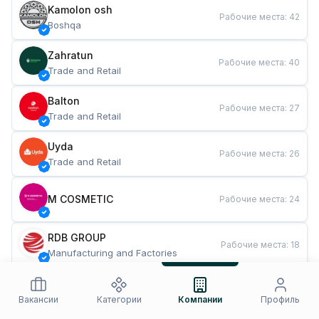
Kamolon osh
Рабочие места
:
42
Boshqa
Zahratun
Рабочие места
:
40
Trade and Retail
Balton
Рабочие места
:
27
Trade and Retail
Uyda
Рабочие места
:
26
Trade and Retail
M COSMETIC
Рабочие места
:
24
RDB GROUP
Рабочие места
:
18
Manufacturing and Factories
TESTO
Рабочие места
:
10
Restaurants and Fast Food
Вакансии
Категории
Компании
Профиль