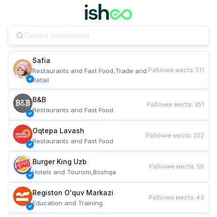
Safia
Рабочие места
:
511
Restaurants and Fast Food,Trade and 
Retail
B&B
Рабочие места
:
351
Restaurants and Fast Food
Oqtepa Lavash
Рабочие места
:
202
Restaurants and Fast Food
Burger King Uzb
Рабочие места
:
50
Hotels and Tourism,Boshqa
Registon O'quv Markazi
Рабочие места
:
43
Education and Training