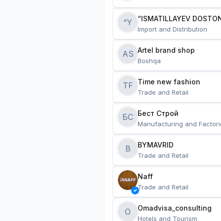
“ISMATILLAYEV DOSTON
“Y
Import and Distribution
Artel brand shop
AS
Boshqa
Time new fashion
TF
Trade and Retail
Бест Строй
БС
Manufacturing and Factori
BYMAVRID
B
Trade and Retail
Naff
Trade and Retail
Omadvisa_consulting
O
Hotels and Tourism