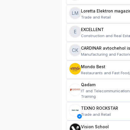
Loretta Elektron magazi
LM
Trade and Retail
EXCELLENT
E
Construction and Real Esta
CARDINAR avtochehol is
CK
Manufacturing and Factori
Mondo Best
Restaurants and Fast Food
Qadam
IT and Telecommunication
Training
TEXNO ROCKSTAR
Trade and Retail
Vision School