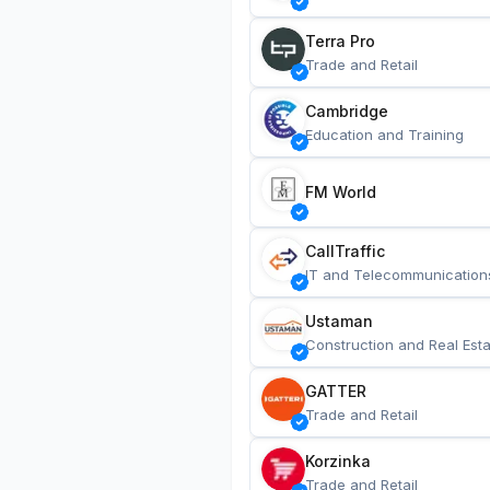
Terra Pro
Trade and Retail
Cambridge
Education and Training
FM World
CallTraffic
IT and Telecommunication
Ustaman
Construction and Real Esta
GATTER
Trade and Retail
Korzinka
Trade and Retail