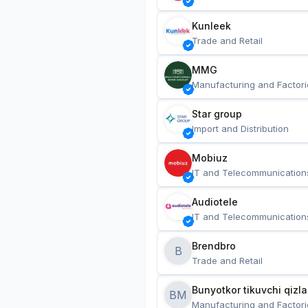
Kunleek
Trade and Retail
MMG
Manufacturing and Factori
Star group
Import and Distribution
Mobiuz
IT and Telecommunication
Audiotele
IT and Telecommunication
Brendbro
B
Trade and Retail
BM
Manufacturing and Factori