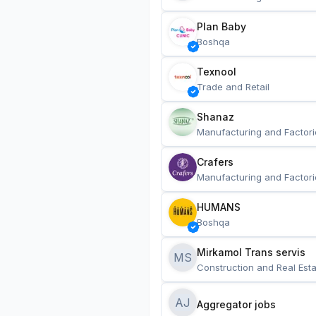
Plan Baby
Boshqa
Texnool
Trade and Retail
Shanaz
Manufacturing and Factori
Crafers
Manufacturing and Factori
HUMANS
Boshqa
Mirkamol Trans servis 
MS
Construction and Real Esta
AJ
Aggregator jobs