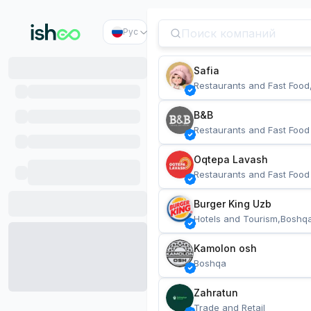
Рус
Safia
Restaurants and Fast Food
B&B
Restaurants and Fast Food
Oqtepa Lavash
Restaurants and Fast Food
Burger King Uzb
Hotels and Tourism,Boshq
Kamolon osh
Boshqa
Zahratun
Trade and Retail