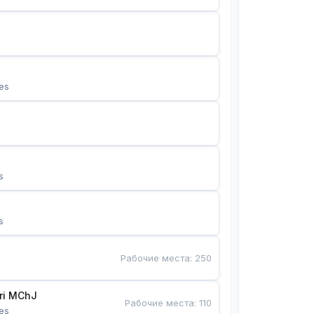
es
s
s
Рабочие места
:
250
Bunyotkor tikuvchi qizlari MChJ 
Рабочие места
:
110
es