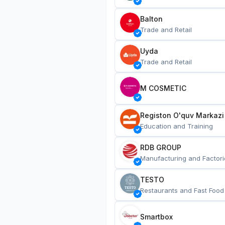
Balton
Trade and Retail
Uyda
Trade and Retail
M COSMETIC
Registon O'quv Markazi
Education and Training
RDB GROUP
Manufacturing and Factori
TESTO
Restaurants and Fast Food
Smartbox