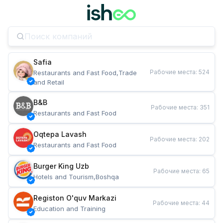
Safia
Рабочие места
:
524
Restaurants and Fast Food,Trade 
and Retail
B&B
Рабочие места
:
351
Restaurants and Fast Food
Oqtepa Lavash
Рабочие места
:
202
Restaurants and Fast Food
Burger King Uzb
Рабочие места
:
65
Hotels and Tourism,Boshqa
Registon O'quv Markazi
Рабочие места
:
44
Education and Training