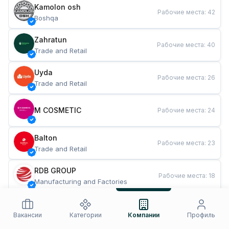
Kamolon osh
Рабочие места
:
42
Boshqa
Zahratun
Рабочие места
:
40
Trade and Retail
Uyda
Рабочие места
:
26
Trade and Retail
M COSMETIC
Рабочие места
:
24
Balton
Рабочие места
:
23
Trade and Retail
RDB GROUP
Рабочие места
:
18
Manufacturing and Factories
TESTO
Рабочие места
:
11
Restaurants and Fast Food
Вакансии
Категории
Компании
Профиль