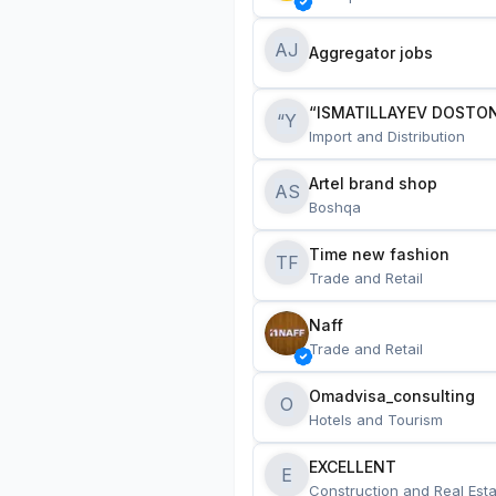
AJ
Aggregator jobs
“ISMATILLAYEV DOSTON
“Y
Import and Distribution
Artel brand shop
AS
Boshqa
Time new fashion
TF
Trade and Retail
Naff
Trade and Retail
Omadvisa_consulting
O
Hotels and Tourism
EXCELLENT
E
Construction and Real Esta