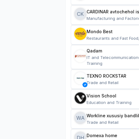
CARDINAR avtochehol is
CK
Manufacturing and Factori
Mondo Best
Restaurants and Fast Food
Qadam
IT and Telecommunication
Training
TEXNO ROCKSTAR
Trade and Retail
Vision School
Education and Training
Workline xususiy bandli
WA
Trade and Retail
Domexa home
DH