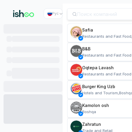
Рус
Safia
Restaurants and Fast Food
B&B
Restaurants and Fast Food
Oqtepa Lavash
Restaurants and Fast Food
Burger King Uzb
Hotels and Tourism,Boshq
Kamolon osh
Boshqa
Zahratun
Trade and Retail