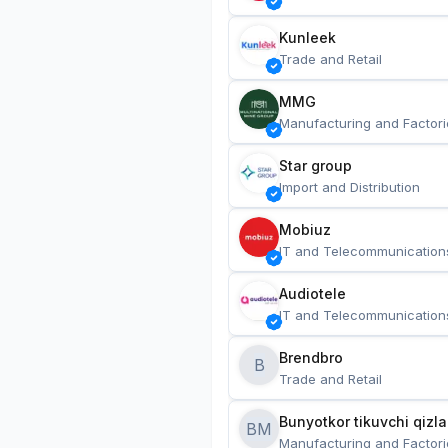
Kunleek
Trade and Retail
MMG
Manufacturing and Factori
Star group
Import and Distribution
Mobiuz
IT and Telecommunication
Audiotele
IT and Telecommunication
Brendbro
B
Trade and Retail
BM
Manufacturing and Factori