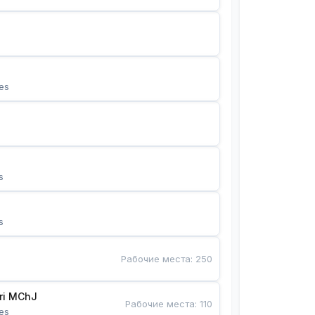
es
s
s
Рабочие места
:
250
Bunyotkor tikuvchi qizlari MChJ 
Рабочие места
:
110
es