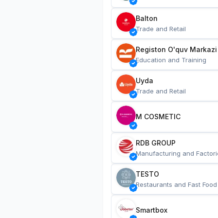
Balton
Trade and Retail
Registon O'quv Markazi
Education and Training
Uyda
Trade and Retail
M COSMETIC
RDB GROUP
Manufacturing and Factori
TESTO
Restaurants and Fast Food
Smartbox