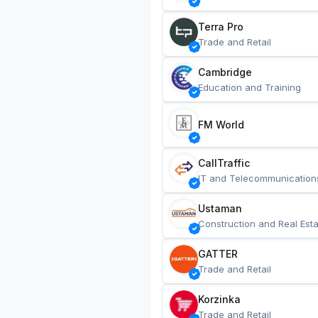
Terra Pro
Trade and Retail
Cambridge
Education and Training
FM World
CallTraffic
IT and Telecommunication
Ustaman
Construction and Real Esta
GATTER
Trade and Retail
Korzinka
Trade and Retail