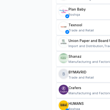
Plan Baby
Boshqa
Texnool
Trade and Retail
Union Paper and Board 
Import and Distribution,Tra
Shanaz
Manufacturing and Factori
BYMAVRID
B
Trade and Retail
Crafers
Manufacturing and Factori
HUMANS
Boshqa