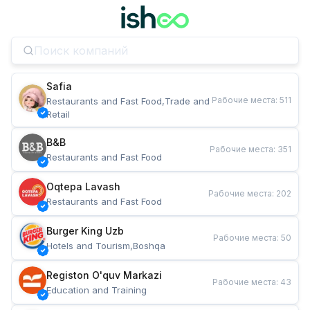
Safia
Рабочие места
:
511
Restaurants and Fast Food,Trade and 
Retail
B&B
Рабочие места
:
351
Restaurants and Fast Food
Oqtepa Lavash
Рабочие места
:
202
Restaurants and Fast Food
Burger King Uzb
Рабочие места
:
50
Hotels and Tourism,Boshqa
Registon O'quv Markazi
Рабочие места
:
43
Education and Training