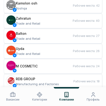
Kamolon osh
Рабочие места
:
42
Boshqa
Zahratun
Рабочие места
:
40
Trade and Retail
Balton
Рабочие места
:
27
Trade and Retail
Uyda
Рабочие места
:
26
Trade and Retail
M COSMETIC
Рабочие места
:
24
RDB GROUP
Рабочие места
:
18
Manufacturing and Factories
TESTO
Рабочие места
:
10
Restaurants and Fast Food
Вакансии
Категории
Компании
Профиль