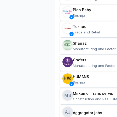
Plan Baby
Boshqa
Texnool
Trade and Retail
Shanaz
Manufacturing and Factori
Crafers
Manufacturing and Factori
HUMANS
Boshqa
Mirkamol Trans servis 
MS
Construction and Real Esta
AJ
Aggregator jobs