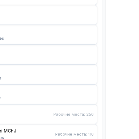
es
s
s
Рабочие места
:
250
Bunyotkor tikuvchi qizlari MChJ 
Рабочие места
:
110
es