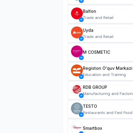
Balton
Trade and Retail
Uyda
Trade and Retail
M COSMETIC
Registon O'quv Markazi
Education and Training
RDB GROUP
Manufacturing and Factori
TESTO
Restaurants and Fast Food
Smartbox