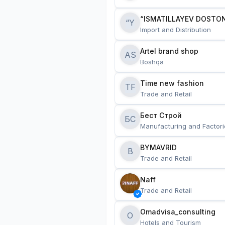
“ISMATILLAYEV DOSTON
“Y
Import and Distribution
Artel brand shop
AS
Boshqa
Time new fashion
TF
Trade and Retail
Бест Строй
БС
Manufacturing and Factori
BYMAVRID
B
Trade and Retail
Naff
Trade and Retail
Omadvisa_consulting
O
Hotels and Tourism