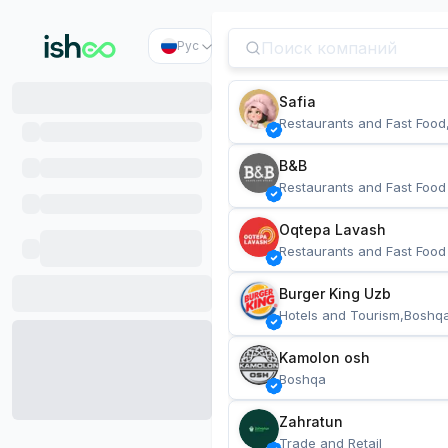
Рус
Safia
Restaurants and Fast Food
B&B
Restaurants and Fast Food
Oqtepa Lavash
Restaurants and Fast Food
Burger King Uzb
Hotels and Tourism,Boshq
Kamolon osh
Boshqa
Zahratun
Trade and Retail