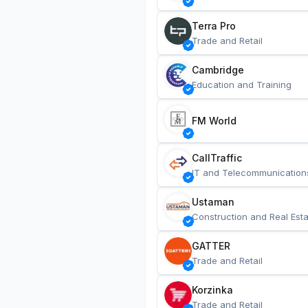
Terra Pro
Trade and Retail
Cambridge
Education and Training
FM World
CallTraffic
IT and Telecommunication
Ustaman
Construction and Real Esta
GATTER
Trade and Retail
Korzinka
Trade and Retail