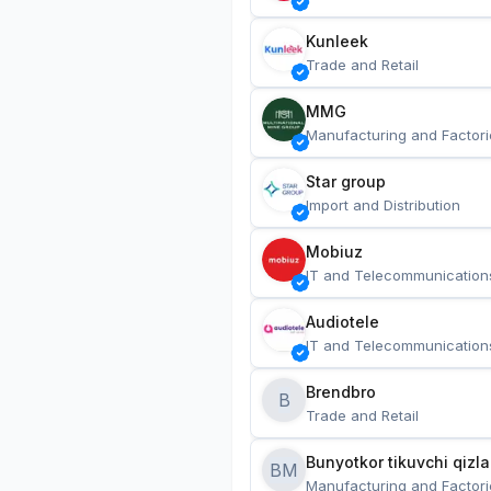
Kunleek
Trade and Retail
MMG
Manufacturing and Factori
Star group
Import and Distribution
Mobiuz
IT and Telecommunication
Audiotele
IT and Telecommunication
Brendbro
B
Trade and Retail
BM
Manufacturing and Factori