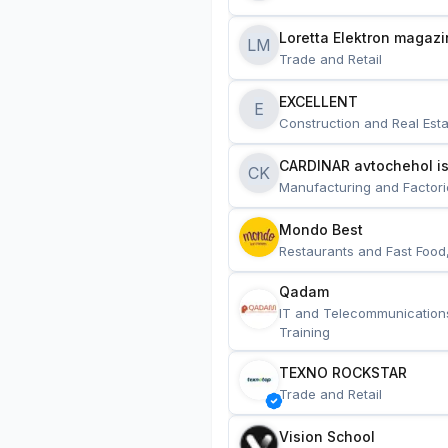
Loretta Elektron magazi
LM
Trade and Retail
EXCELLENT
E
Construction and Real Esta
CARDINAR avtochehol is
CK
Manufacturing and Factori
Mondo Best
Restaurants and Fast Food
Qadam
IT and Telecommunication
Training
TEXNO ROCKSTAR
Trade and Retail
Vision School