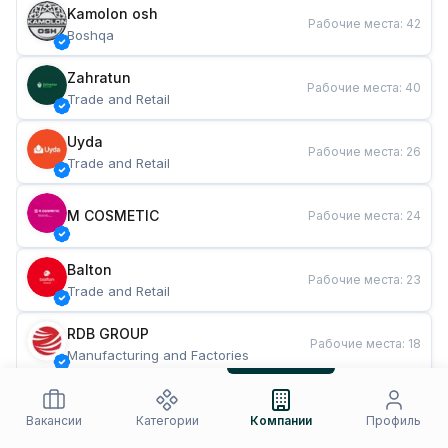
Kamolon osh
Рабочие места
:
42
Boshqa
Zahratun
Рабочие места
:
40
Trade and Retail
Uyda
Рабочие места
:
26
Trade and Retail
M COSMETIC
Рабочие места
:
24
Balton
Рабочие места
:
23
Trade and Retail
RDB GROUP
Рабочие места
:
18
Manufacturing and Factories
TESTO
Рабочие места
:
11
Restaurants and Fast Food
Вакансии
Категории
Компании
Профиль