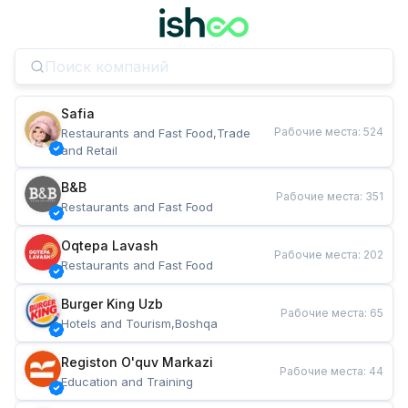
Safia
Рабочие места
:
524
Restaurants and Fast Food,Trade 
and Retail
B&B
Рабочие места
:
351
Restaurants and Fast Food
Oqtepa Lavash
Рабочие места
:
202
Restaurants and Fast Food
Burger King Uzb
Рабочие места
:
65
Hotels and Tourism,Boshqa
Registon O'quv Markazi
Рабочие места
:
44
Education and Training