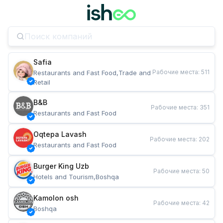
Safia
Рабочие места
:
511
Restaurants and Fast Food,Trade and 
Retail
B&B
Рабочие места
:
351
Restaurants and Fast Food
Oqtepa Lavash
Рабочие места
:
202
Restaurants and Fast Food
Burger King Uzb
Рабочие места
:
50
Hotels and Tourism,Boshqa
Kamolon osh
Рабочие места
:
42
Boshqa