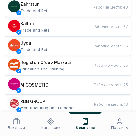
Zahratun
Рабочие места
:
40
Trade and Retail
Balton
Рабочие места
:
27
Trade and Retail
Uyda
Рабочие места
:
26
Trade and Retail
Registon O'quv Markazi
Рабочие места
:
25
Education and Training
M COSMETIC
Рабочие места
:
25
RDB GROUP
Рабочие места
:
18
Manufacturing and Factories
TESTO
Рабочие места
:
10
Restaurants and Fast Food
Вакансии
Категории
Компании
Профиль