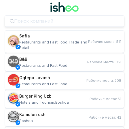
Safia
Рабочие места
:
511
Restaurants and Fast Food,Trade and 
Retail
B&B
Рабочие места
:
351
Restaurants and Fast Food
Oqtepa Lavash
Рабочие места
:
208
Restaurants and Fast Food
Burger King Uzb
Рабочие места
:
51
Hotels and Tourism,Boshqa
Kamolon osh
Рабочие места
:
42
Boshqa