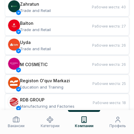
Zahratun
Рабочие места
:
40
Trade and Retail
Balton
Рабочие места
:
27
Trade and Retail
Uyda
Рабочие места
:
26
Trade and Retail
M COSMETIC
Рабочие места
:
26
Registon O'quv Markazi
Рабочие места
:
25
Education and Training
RDB GROUP
Рабочие места
:
18
Manufacturing and Factories
TESTO
Рабочие места
:
10
Restaurants and Fast Food
Вакансии
Категории
Компании
Профиль