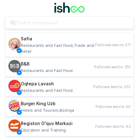
Safia
Рабочие места
:
511
Restaurants and Fast Food,Trade and 
Retail
B&B
Рабочие места
:
351
Restaurants and Fast Food
Oqtepa Lavash
Рабочие места
:
202
Restaurants and Fast Food
Burger King Uzb
Рабочие места
:
50
Hotels and Tourism,Boshqa
Registon O'quv Markazi
Рабочие места
:
43
Education and Training