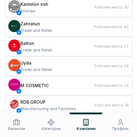
Kamolon osh
Рабочие места
:
42
Boshqa
Zahratun
Рабочие места
:
40
Trade and Retail
Balton
Рабочие места
:
27
Trade and Retail
Uyda
Рабочие места
:
26
Trade and Retail
M COSMETIC
Рабочие места
:
24
RDB GROUP
Рабочие места
:
18
Manufacturing and Factories
TESTO
Рабочие места
:
10
Restaurants and Fast Food
Вакансии
Категории
Компании
Профиль