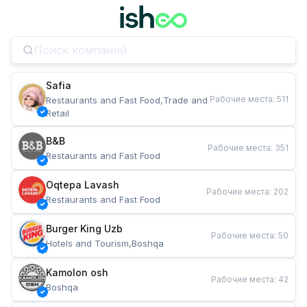
Safia
Рабочие места
:
511
Restaurants and Fast Food,Trade and 
Retail
B&B
Рабочие места
:
351
Restaurants and Fast Food
Oqtepa Lavash
Рабочие места
:
202
Restaurants and Fast Food
Burger King Uzb
Рабочие места
:
50
Hotels and Tourism,Boshqa
Kamolon osh
Рабочие места
:
42
Boshqa