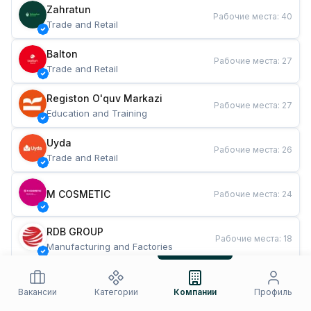
Zahratun
Рабочие места
:
40
Trade and Retail
Balton
Рабочие места
:
27
Trade and Retail
Registon O'quv Markazi
Рабочие места
:
27
Education and Training
Uyda
Рабочие места
:
26
Trade and Retail
M COSMETIC
Рабочие места
:
24
RDB GROUP
Рабочие места
:
18
Manufacturing and Factories
TESTO
Рабочие места
:
10
Restaurants and Fast Food
Вакансии
Категории
Компании
Профиль