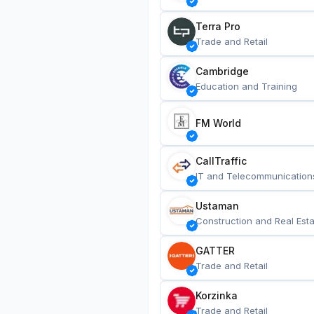
Terra Pro
Trade and Retail
Cambridge
Education and Training
FM World
CallTraffic
IT and Telecommunication
Ustaman
Construction and Real Esta
GATTER
Trade and Retail
Korzinka
Trade and Retail