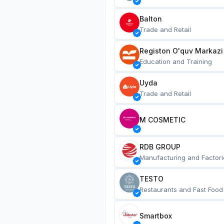
Balton
Trade and Retail
Registon O'quv Markazi
Education and Training
Uyda
Trade and Retail
M COSMETIC
RDB GROUP
Manufacturing and Factori
TESTO
Restaurants and Fast Food
Smartbox