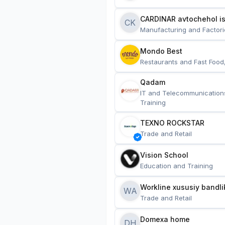
CARDINAR avtochehol is
CK
Manufacturing and Factori
Mondo Best
Restaurants and Fast Food
Qadam
IT and Telecommunication
Training
TEXNO ROCKSTAR
Trade and Retail
Vision School
Education and Training
Workline xususiy bandli
WA
Trade and Retail
Domexa home
DH