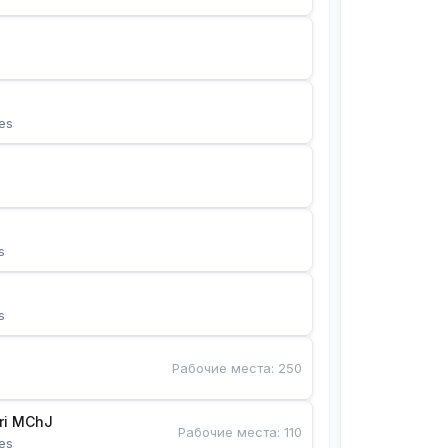
es
s
s
Рабочие места
:
250
Bunyotkor tikuvchi qizlari MChJ 
Рабочие места
:
110
es