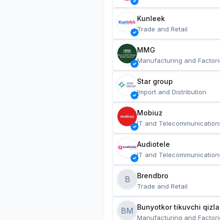
Kunleek
Trade and Retail
MMG
Manufacturing and Factori
Star group
Import and Distribution
Mobiuz
IT and Telecommunication
Audiotele
IT and Telecommunication
Brendbro
B
Trade and Retail
BM
Manufacturing and Factori