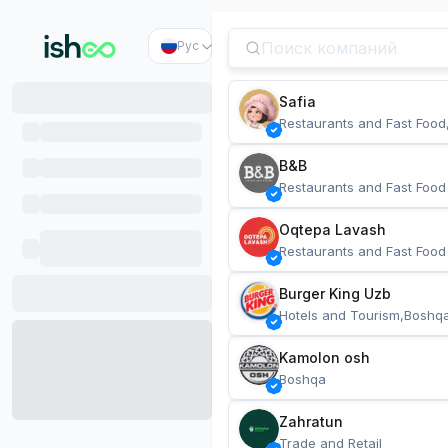
Рус
Safia
Restaurants and Fast Food
B&B
Restaurants and Fast Food
Oqtepa Lavash
Restaurants and Fast Food
Burger King Uzb
Hotels and Tourism,Boshq
Kamolon osh
Boshqa
Zahratun
Trade and Retail