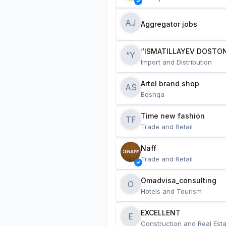
AJ
Aggregator jobs
“ISMATILLAYEV DOSTON
“Y
Import and Distribution
Artel brand shop
AS
Boshqa
Time new fashion
TF
Trade and Retail
Naff
Trade and Retail
Omadvisa_consulting
O
Hotels and Tourism
EXCELLENT
E
Construction and Real Esta