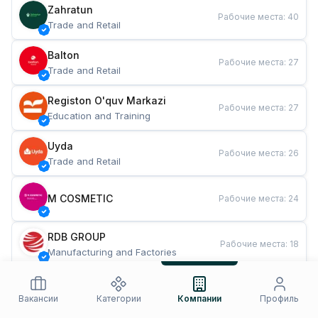
Zahratun
Рабочие места
:
40
Trade and Retail
Balton
Рабочие места
:
27
Trade and Retail
Registon O'quv Markazi
Рабочие места
:
27
Education and Training
Uyda
Рабочие места
:
26
Trade and Retail
M COSMETIC
Рабочие места
:
24
RDB GROUP
Рабочие места
:
18
Manufacturing and Factories
TESTO
Рабочие места
:
10
Restaurants and Fast Food
Вакансии
Категории
Компании
Профиль