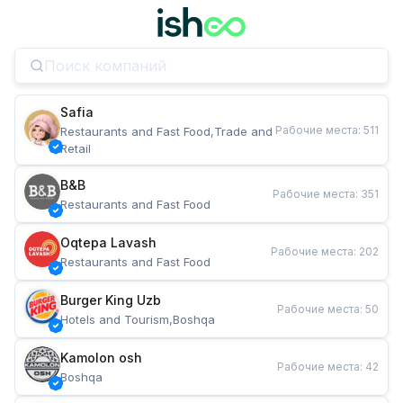
Safia
Рабочие места
:
511
Restaurants and Fast Food,Trade and 
Retail
B&B
Рабочие места
:
351
Restaurants and Fast Food
Oqtepa Lavash
Рабочие места
:
202
Restaurants and Fast Food
Burger King Uzb
Рабочие места
:
50
Hotels and Tourism,Boshqa
Kamolon osh
Рабочие места
:
42
Boshqa