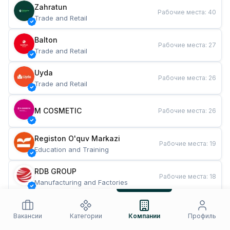
Zahratun
Рабочие места
:
40
Trade and Retail
Balton
Рабочие места
:
27
Trade and Retail
Uyda
Рабочие места
:
26
Trade and Retail
M COSMETIC
Рабочие места
:
26
Registon O'quv Markazi
Рабочие места
:
19
Education and Training
RDB GROUP
Рабочие места
:
18
Manufacturing and Factories
TESTO
Рабочие места
:
10
Restaurants and Fast Food
Вакансии
Категории
Компании
Профиль