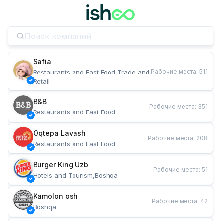
Safia
Рабочие места
:
511
Restaurants and Fast Food,Trade and 
Retail
B&B
Рабочие места
:
351
Restaurants and Fast Food
Oqtepa Lavash
Рабочие места
:
208
Restaurants and Fast Food
Burger King Uzb
Рабочие места
:
51
Hotels and Tourism,Boshqa
Kamolon osh
Рабочие места
:
42
Boshqa