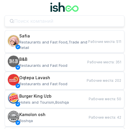
Safia
Рабочие места
:
511
Restaurants and Fast Food,Trade and 
Retail
B&B
Рабочие места
:
351
Restaurants and Fast Food
Oqtepa Lavash
Рабочие места
:
202
Restaurants and Fast Food
Burger King Uzb
Рабочие места
:
50
Hotels and Tourism,Boshqa
Kamolon osh
Рабочие места
:
42
Boshqa