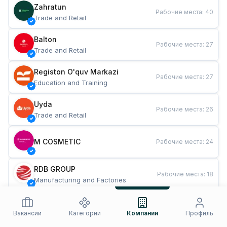
Zahratun
Рабочие места
:
40
Trade and Retail
Balton
Рабочие места
:
27
Trade and Retail
Registon O'quv Markazi
Рабочие места
:
27
Education and Training
Uyda
Рабочие места
:
26
Trade and Retail
M COSMETIC
Рабочие места
:
24
RDB GROUP
Рабочие места
:
18
Manufacturing and Factories
TESTO
Рабочие места
:
10
Restaurants and Fast Food
Вакансии
Категории
Компании
Профиль