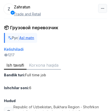
Zahratun
Z
Trade and Retail
O‘zbekiston
📦 Грузовой перевозчик
Filtr
|
Рус
Asl matn
Ombor yordamchisi
TOP
4,280,000 sum
/
Kelishiladi
ASIAN
1217
Full time job
Ish joyidan
Ish tavsifi
Korxona haqida
Savdo boshlig'i
TOP
Bandlik turi
:
Full time job
6,000,000 - 15,000,000 sum
/
ASIAN
Full time job
Ish joyidan
Ishchilar soni
:
6
Do'kon sotuvchisi
Hudud
TOP
3,000,000 - 6,000,000 sum
/
Republic of Uzbekistan
, Bukhara Region
- Shofirkon
MONDO BEST