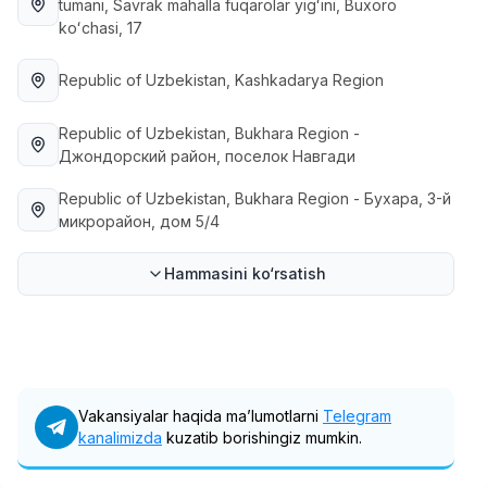
tumani, Savrak mahalla fuqarolar yigʻini, Buxoro
Full time job
Ish joyidan
koʻchasi, 17
Fast food Oshpazi
Republic of Uzbekistan
, Kashkadarya Region
TOP
2,600,000 - 5,000,000 sum
/
LES AILES
Republic of Uzbekistan
, Bukhara Region
-
Full time job
Ish joyidan
Джондорский район, поселок Навгади
Republic of Uzbekistan
, Bukhara Region
- Бухара, 3-й
Farmatsevt
TOP
микрорайон, дом 5/4
3,000,000 - 10,000,000 sum
/
NAVBAHOR APTEKA
Full time job
Ish joyidan
Hammasini ko‘rsatish
Sotuv Operatori (Faqat qizlar!)
TOP
Kelishiladi
NAFF
Full time job
Ish joyidan
Vakansiyalar haqida ma’lumotlarni
Telegram
kanalimizda
kuzatib borishingiz mumkin.
Sotuv bo'yicha agent
Vakansiyalar
Sohalar
Korxonalar
Profil
TOP
Kelishiladi