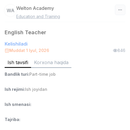
Welton Academy
WA
Education and Training
O‘zbekiston
English Teacher
Filtr
Kelishiladi
Ombor yordamchisi
Muddat 1 Iyul, 2026
846
TOP
4,280,000 sum
/
ASIAN
Ish tavsifi
Korxona haqida
Full time job
Ish joyidan
Bandlik turi
:
Part-time job
Yetkazib berish
TOP
3,500,000 - 8,000,000 sum
/
Ish rejimi
:
Ish joyidan
ASIAN
Full time job
Ish joyidan
Ish smenasi
:
Savdo boshlig'i
TOP
Tajriba
:
6,000,000 - 15,000,000 sum
/
ASIAN