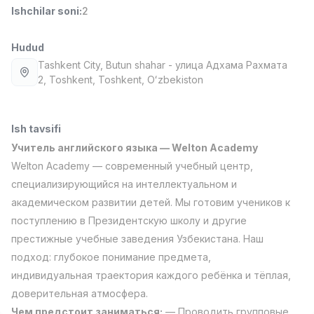
Ishchilar soni
:
2
Full time job
Ish joyidan
Hudud
Fast food Oshpazi
TOP
2,600,000 - 5,000,000 sum
/
Tashkent City
, Butun shahar
- улица Адхама Рахмата
LES AILES
2, Тоshkent, Toshkent, Oʻzbekiston
Full time job
Ish joyidan
Ish tavsifi
Farmatsevt
TOP
3,000,000 - 10,000,000 sum
/
Учитель английского языка — Welton Academy
NAVBAHOR APTEKA
Welton Academy — современный учебный центр,
Full time job
Ish joyidan
специализирующийся на интеллектуальном и
академическом развитии детей. Мы готовим учеников к
Sotuv Operatori (Faqat qizlar!)
TOP
поступлению в Президентскую школу и другие
Kelishiladi
престижные учебные заведения Узбекистана. Наш
NAFF
Full time job
Ish joyidan
подход: глубокое понимание предмета,
индивидуальная траектория каждого ребёнка и тёплая,
доверительная атмосфера.
Sotuv bo'yicha agent
Vakansiyalar
Sohalar
Korxonalar
Profil
TOP
Kelishiladi
Чем предстоит заниматься:
— Проводить групповые