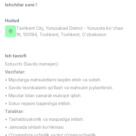
Ishchilar soni
:
1
Full time job
Ish joyidan
Hudud
Fast food Oshpazi
TOP
2,600,000 - 5,000,000 sum
/
Tashkent City
, Yunusabad District
- Yunusota ko'chasi
LES AILES
16, 100194, Тоshkent, Toshkent, Oʻzbekiston
Full time job
Ish joyidan
Ish tavsifi
Farmatsevt
TOP
3,000,000 - 10,000,000 sum
/
Sotuvchi (Savdo menejeri)
NAVBAHOR APTEKA
Vazifalar:
Full time job
Ish joyidan
• Mijozlarga mahsulotlarni taqdim etish va sotish.
• Savdo texnikalarini qo‘llash va mahsulot joylashtirish.
Sotuv bo'yicha agent
TOP
• Mijozlar bilan samarali muloqot qilish.
Kelishiladi
• Sotuv rejasini bajarishga intilish.
LION_ESTATE
Full time job
Ish joyidan
Talablar:
• Tashabbuskorlik va maqsadga intilish.
• Jamoada ishlash ko‘nikmasi.
Matematika o'qituvchisi
Vakansiyalar
Sohalar
Korxonalar
Profil
Yangi
3,000,000 - 14,000,000 sum
/
• O‘rganishga ochiqlik va tez o‘rganuvchanlik.