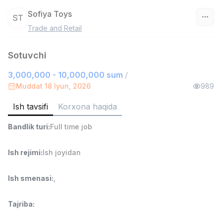
Sofiya Toys
ST
Trade and Retail
O‘zbekiston
Sotuvchi
Filtr
3,000,000 - 10,000,000 sum
/
Do'kon sotuvchisi
Muddat 18 Iyun, 2026
989
TOP
3,000,000 - 6,000,000 sum
/
MONDO BEST
Ish tavsifi
Korxona haqida
Full time job
Ish joyidan
Bandlik turi
:
Full time job
Sotuv agenti
TOP
7,000,000 - 15,000,000 sum
/
Ish rejimi
:
Ish joyidan
VITAREX
Side job
Ish joyidan
Ish smenasi
:
,
Operator Call-markazi
TOP
Tajriba
:
3,000,000 - 8,000,000 sum
/
VITAREX