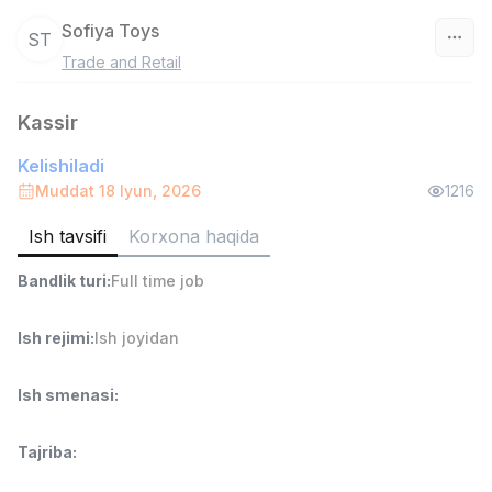
Sofiya Toys
ST
Trade and Retail
O‘zbekiston
Kassir
Filtr
Kelishiladi
Ombor yordamchisi
Muddat 18 Iyun, 2026
1216
TOP
4,280,000 sum
/
ASIAN
Ish tavsifi
Korxona haqida
Full time job
Ish joyidan
Bandlik turi
:
Full time job
Savdo boshlig'i
TOP
6,000,000 - 15,000,000 sum
/
Ish rejimi
:
Ish joyidan
ASIAN
Full time job
Ish joyidan
Ish smenasi
:
Do'kon sotuvchisi
TOP
Tajriba
:
3,000,000 - 6,000,000 sum
/
MONDO BEST