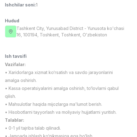
Ishchilar soni
:
1
Full time job
Ish joyidan
Hudud
Fast food Oshpazi
TOP
2,600,000 - 5,000,000 sum
/
Tashkent City
, Yunusabad District
- Yunusota ko'chasi
LES AILES
16, 100194, Тоshkent, Toshkent, Oʻzbekiston
Full time job
Ish joyidan
Ish tavsifi
Farmatsevt
TOP
3,000,000 - 10,000,000 sum
/
Vazifalar:
NAVBAHOR APTEKA
• Xaridorlarga xizmat ko‘rsatish va savdo jarayonlarini
Full time job
Ish joyidan
amalga oshirish.
• Kassa operatsiyalarini amalga oshirish, to‘lovlarni qabul
Sotuv Operatori (Faqat qizlar!)
TOP
qilish.
Kelishiladi
• Mahsulotlar haqida mijozlarga ma'lumot berish.
NAFF
Full time job
Ish joyidan
• Hisobotlarni tayyorlash va moliyaviy hujjatlarni yuritish.
Talablar:
• 0-1 yil tajriba talab qilinadi.
Sotuv bo'yicha agent
Vakansiyalar
Sohalar
Korxonalar
Profil
TOP
Kelishiladi
• Jamoada ishlash ko‘nikmasiga ega bo‘lish.