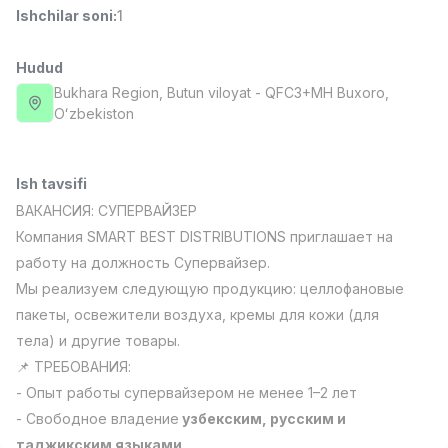
Ishchilar soni
:
1
Full time job
Ish joyidan
Hudud
Farmatsevt
TOP
3,000,000 - 10,000,000 sum
/
Bukhara Region
, Butun viloyat
- QFC3+MH Buxoro,
NAVBAHOR APTEKA
Oʻzbekiston
Full time job
Ish joyidan
Ish tavsifi
Sotuv Operatori (Faqat qizlar!)
TOP
Kelishiladi
ВАКАНСИЯ: СУПЕРВАЙЗЕР
NAFF
Компания SMART BEST DISTRIBUTIONS приглашает на
Full time job
Ish joyidan
работу на должность Супервайзер.
Мы реализуем следующую продукцию: целлофановые
Sotuv bo'yicha agent
TOP
пакеты, освежители воздуха, кремы для кожи (для
Kelishiladi
тела) и другие товары.
LION_ESTATE
Full time job
Ish joyidan
📌 ТРЕБОВАНИЯ:
- Опыт работы супервайзером не менее 1–2 лет
- Свободное владение
узбекским, русским и
Umumiy Ingliz Tili O'qituvchisi
Vakansiyalar
Sohalar
Korxonalar
Profil
Yangi
2,000,000 - 8,000,000 sum
/
таджикским языками