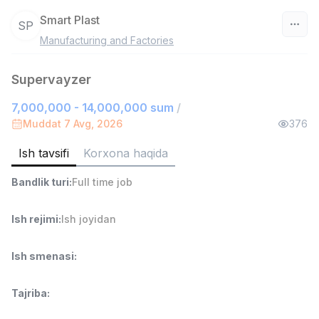
Smart Plast
SP
Manufacturing and Factories
O‘zbekiston
Supervayzer
Filtr
7,000,000 - 14,000,000 sum
/
Savdo boshlig'i
Muddat 7 Avg, 2026
376
TOP
6,000,000 - 15,000,000 sum
/
ASIAN
Ish tavsifi
Korxona haqida
Full time job
Ish joyidan
Bandlik turi
:
Full time job
Ombor yordamchisi
TOP
4,280,000 sum
/
Ish rejimi
:
Ish joyidan
ASIAN
Full time job
Ish joyidan
Ish smenasi
:
Yetkazib berish
TOP
Tajriba
:
3,500,000 - 8,000,000 sum
/
ASIAN