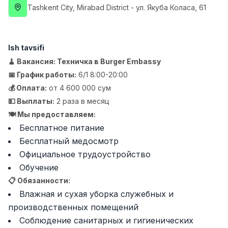
Tashkent City
, Mirabad District
- ул. Якуба Коласа, 61
Full time job
Ish joyidan
Fast food Oshpazi
TOP
2,600,000 - 5,000,000 sum
/
Ish tavsifi
LES AILES
🧹 Вакансия: Техничка в Burger Embassy
Full time job
Ish joyidan
📅 График работы:
6/1 8:00-20:00
💰 Оплата:
от 4 600 000 сум
Farmatsevt
TOP
💵 Выплаты:
2 раза в месяц
3,000,000 - 10,000,000 sum
/
🍽 Мы предоставляем:
NAVBAHOR APTEKA
Full time job
Ish joyidan
Бесплатное питание
Бесплатный медосмотр
Официальное трудоустройство
Sotuv bo'yicha agent
TOP
Kelishiladi
Обучение
LION_ESTATE
📋 Обязанности:
Full time job
Ish joyidan
Влажная и сухая уборка служебных и
производственных помещений
Sotuvchi
Vakansiyalar
Sohalar
Korxonalar
Profil
Yangi
Соблюдение санитарных и гигиенических
4,000,000 - 7,000,000 sum
/