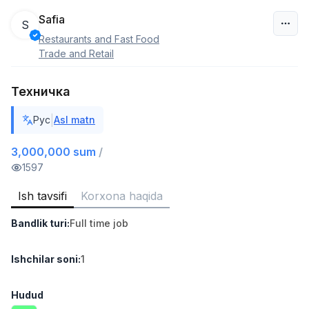
Safia
S
Restaurants and Fast Food
O‘zbekiston
Trade and Retail
Filtr
Техничка
Do'kon sotuvchisi
|
Рус
Asl matn
TOP
3,000,000 - 6,000,000 sum
/
MONDO BEST
3,000,000 sum
/
Full time job
Ish joyidan
1597
Ish tavsifi
Korxona haqida
Sotuv agenti
TOP
7,000,000 - 15,000,000 sum
/
Bandlik turi
:
Full time job
VITAREX
Side job
Ish joyidan
Ishchilar soni
:
1
Operator Call-markazi
TOP
3,000,000 - 8,000,000 sum
/
Hudud
VITAREX