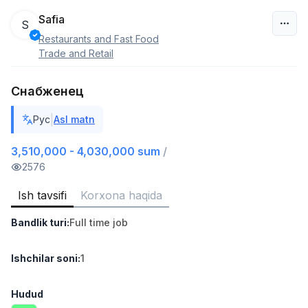
Safia
S
Restaurants and Fast Food
O‘zbekiston
Trade and Retail
Filtr
Снабженец
Do'kon sotuvchisi
|
Рус
Asl matn
TOP
3,000,000 - 6,000,000 sum
/
MONDO BEST
3,510,000 - 4,030,000 sum
/
Full time job
Ish joyidan
2576
Ish tavsifi
Korxona haqida
Sotuv agenti
TOP
7,000,000 - 15,000,000 sum
/
Bandlik turi
:
Full time job
VITAREX
Side job
Ish joyidan
Ishchilar soni
:
1
Operator Call-markazi
TOP
3,000,000 - 8,000,000 sum
/
Hudud
VITAREX