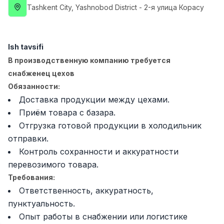
Tashkent City
, Yashnobod District
- 2-я улица Корасу
Full time job
Ish joyidan
Sotuv menejeri
TOP
4,000,000 - 10,000,000 sum
/
Ish tavsifi
PROFI MANY
В производственную компанию требуется
Full time job
Ish joyidan
снабженец цехов
Обязанности:
Fast food Oshpazi
TOP
Доставка продукции между цехами.
2,600,000 - 5,000,000 sum
/
Приём товара с базара.
LES AILES
Full time job
Ish joyidan
Отгрузка готовой продукции в холодильник
отправки.
Контроль сохранности и аккуратности
Farmatsevt
TOP
3,000,000 - 10,000,000 sum
/
перевозимого товара.
NAVBAHOR APTEKA
Требования:
Full time job
Ish joyidan
Ответственность, аккуратность,
пунктуальность.
Sotuv bo'yicha agent
Vakansiyalar
Sohalar
Korxonalar
Profil
TOP
Опыт работы в снабжении или логистике
Kelishiladi