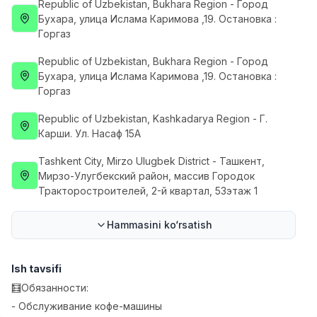
Republic of Uzbekistan
, Bukhara Region
- Город
Side job
Ish joyidan
Бухара, улица Ислама Каримова ,19. Остановка :
Горгаз
Operator Call-markazi
TOP
Republic of Uzbekistan
, Bukhara Region
- Город
3,000,000 - 8,000,000 sum
/
Бухара, улица Ислама Каримова ,19. Остановка :
VITAREX
Горгаз
Full time job
Ish joyidan
Republic of Uzbekistan
, Kashkadarya Region
- Г.
Fast food Oshpazi
Карши. Ул. Насаф 15А
TOP
2,600,000 - 5,000,000 sum
/
Tashkent City
, Mirzo Ulugbek District
- Ташкент,
LES AILES
Мирзо-Улугбекский район, массив Городок
Full time job
Ish joyidan
Тракторостроителей, 2-й квартал, 53этаж 1
Farmatsevt
TOP
Hammasini ko‘rsatish
3,000,000 - 10,000,000 sum
/
NAVBAHOR APTEKA
Full time job
Ish joyidan
Ish tavsifi
🧮Обязанности:
Sotuv bo'yicha agent
Vakansiyalar
Sohalar
Korxonalar
Profil
TOP
- Обслуживание кофе-машины
Kelishiladi