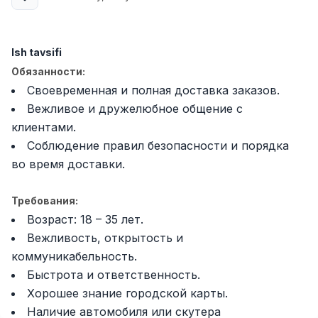
Full time job
Ish joyidan
Fast food Oshpazi
Ish tavsifi
TOP
2,600,000 - 5,000,000 sum
/
Обязанности:
LES AILES
Своевременная и полная доставка заказов.
Full time job
Ish joyidan
Вежливое и дружелюбное общение с
клиентами.
Farmatsevt
TOP
Соблюдение правил безопасности и порядка
3,000,000 - 10,000,000 sum
/
NAVBAHOR APTEKA
во время доставки.
Full time job
Ish joyidan
Требования:
Sotuv Operatori (Faqat qizlar!)
TOP
Возраст: 18 – 35 лет.
Kelishiladi
Вежливость, открытость и
NAFF
коммуникабельность.
Full time job
Ish joyidan
Быстрота и ответственность.
Хорошее знание городской карты.
Sotuv bo'yicha agent
Vakansiyalar
Sohalar
Korxonalar
Profil
TOP
Наличие автомобиля или скутера
Kelishiladi