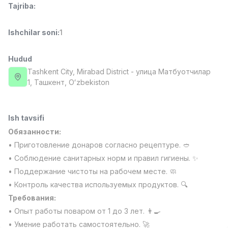
Tajriba
:
Full time job
Ish joyidan
Ishchilar soni
:
1
Fast food Oshpazi
TOP
2,600,000 - 5,000,000 sum
/
LES AILES
Hudud
Full time job
Ish joyidan
Tashkent City
, Mirabad District
- улица Матбуотчилар
1, Ташкент, Oʻzbekiston
Farmatsevt
TOP
3,000,000 - 10,000,000 sum
/
NAVBAHOR APTEKA
Ish tavsifi
Full time job
Ish joyidan
Обязанности:
• Приготовление донаров согласно рецептуре. 🥙
Sotuv Operatori (Faqat qizlar!)
TOP
• Соблюдение санитарных норм и правил гигиены. ✨
Kelishiladi
• Поддержание чистоты на рабочем месте. 🧼
NAFF
• Контроль качества используемых продуктов. 🔍
Full time job
Ish joyidan
Требования:
• Опыт работы поваром от 1 до 3 лет. 👨‍🍳
Sotuv bo'yicha agent
Vakansiyalar
Sohalar
Korxonalar
Profil
TOP
Kelishiladi
• Умение работать самостоятельно. 🚀