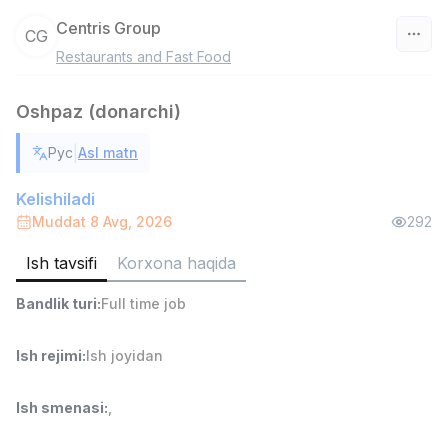
Centris Group
CG
Restaurants and Fast Food
O‘zbekiston
Oshpaz (donarchi)
Filtr
|
Рус
Asl matn
Savdo boshlig'i
TOP
6,000,000 - 15,000,000 sum
/
Kelishiladi
ASIAN
Muddat 8 Avg, 2026
292
Full time job
Ish joyidan
Ish tavsifi
Korxona haqida
Ombor yordamchisi
TOP
Bandlik turi
:
Full time job
4,280,000 sum
/
ASIAN
Full time job
Ish joyidan
Ish rejimi
:
Ish joyidan
Yetkazib berish
TOP
Ish smenasi
:
,
3,500,000 - 8,000,000 sum
/
ASIAN