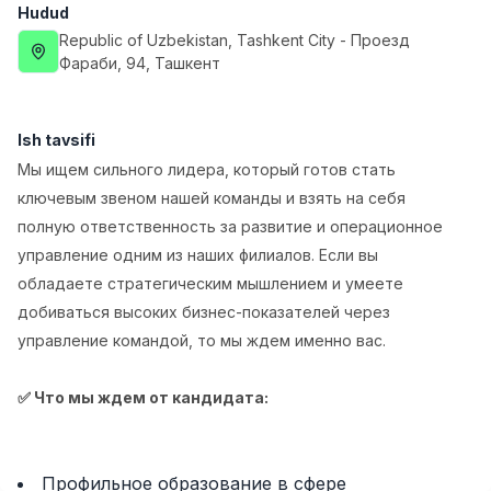
Hudud
Full time job
Ish joyidan
Republic of Uzbekistan
, Tashkent City
- Проезд
Фараби, 94, Ташкент
Fast food Oshpazi
TOP
2,600,000 - 5,000,000 sum
/
LES AILES
Ish tavsifi
Full time job
Ish joyidan
Мы ищем сильного лидера, который готов стать
ключевым звеном нашей команды и взять на себя
Farmatsevt
TOP
полную ответственность за развитие и операционное
3,000,000 - 10,000,000 sum
/
NAVBAHOR APTEKA
управление одним из наших филиалов. Если вы
Full time job
Ish joyidan
обладаете стратегическим мышлением и умеете
добиваться высоких бизнес-показателей через
Sotuv bo'yicha agent
TOP
управление командой, то мы ждем именно вас.
Kelishiladi
LION_ESTATE
✅ Что мы ждем от кандидата:
Full time job
Ish joyidan
Operator
Vakansiyalar
Sohalar
Korxonalar
Profil
Yangi
Kelishiladi
Профильное образование в сфере