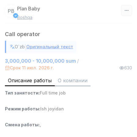
Plan Baby
PB
Boshqa
Узбекистан
Call operator
Фильтр
|
O`zb
Оригинальный текст
Руководитель отдела продаж
TOP
6,000,000 - 15,000,000 sum
/
3,000,000 - 10,000,000 sum
/
ASIAN
Срок 11 июл. 2026 г.
630
Full time job
Ish joyidan
Описание работы
О компании
Работник склада
TOP
Тип занятости
:
Full time job
4,280,000 sum
/
ASIAN
Full time job
Ish joyidan
Режим работы
:
Ish joyidan
Доставка
TOP
Смена работы
:
,
3,500,000 - 8,000,000 sum
/
ASIAN