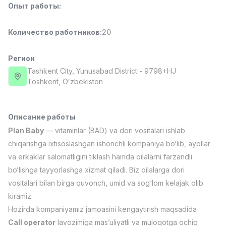
Опыт работы
:
Full time job
Ish joyidan
Количество работников
:
20
Повар фастфуда
TOP
2,600,000 - 5,000,000 sum
/
LES AILES
Регион
Full time job
Ish joyidan
Tashkent City
, Yunusabad District
- 9798+HJ
Тоshkent, Oʻzbekiston
Фармацевт
TOP
3,000,000 - 10,000,000 sum
/
NAVBAHOR APTEKA
Описание работы
Full time job
Ish joyidan
Plan Baby
— vitaminlar (BAD) va dori vositalari ishlab
chiqarishga ixtisoslashgan ishonchli kompaniya bo‘lib, ayollar
Оператор по продажам (Только для
TOP
va erkaklar salomatligini tiklash hamda oilalarni farzandli
девушек!)
bo‘lishga tayyorlashga xizmat qiladi. Biz oilalarga dori
Договорная
vositalari bilan birga quvonch, umid va sog‘lom kelajak olib
NAFF
Full time job
Ish joyidan
kiramiz.
Hozirda kompaniyamiz jamoasini kengaytirish maqsadida
Вакансии
Категории
Компании
Профиль
Агент по продажам
Call operator
lavozimiga mas’uliyatli va muloqotga ochiq
TOP