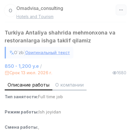
Omadvisa_consulting
O
Hotels and Tourism
Узбекистан
Turkiya Antaliya shahrida mehmonxona va
Фильтр
restoranlarga ishga taklif qilamiz
Работник склада
TOP
|
O`zb
Оригинальный текст
4,280,000 sum
/
ASIAN
850 - 1,200 y.e
/
Full time job
Ish joyidan
Срок 13 июл. 2026 г.
1680
Руководитель отдела продаж
Описание работы
О компании
TOP
6,000,000 - 15,000,000 sum
/
ASIAN
Тип занятости
:
Full time job
Full time job
Ish joyidan
Режим работы
:
Ish joyidan
Продавец-консультант
TOP
3,000,000 - 6,000,000 sum
/
Смена работы
:
,
MONDO BEST