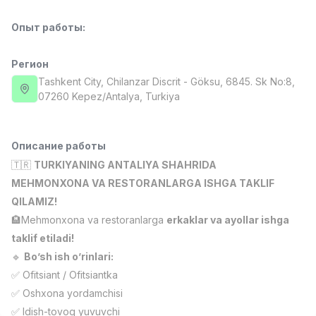
Full time job
Ish joyidan
Опыт работы
:
Повар фастфуда
TOP
Регион
2,600,000 - 5,000,000 sum
/
LES AILES
Tashkent City
, Chilanzar Discrit
- Göksu, 6845. Sk No:8,
Full time job
Ish joyidan
07260 Kepez/Antalya, Turkiya
Фармацевт
TOP
Описание работы
3,000,000 - 10,000,000 sum
/
NAVBAHOR APTEKA
🇹🇷
TURKIYANING ANTALIYA SHAHRIDA
Full time job
Ish joyidan
MEHMONXONA VA RESTORANLARGA ISHGA TAKLIF
QILAMIZ!
Оператор по продажам (Только для
TOP
🏨Mehmonxona va restoranlarga
erkaklar va ayollar ishga
девушек!)
taklif etiladi!
Договорная
🔹
Bo’sh ish o’rinlari:
NAFF
Full time job
Ish joyidan
✅ Ofitsiant / Ofitsiantka
✅ Oshxona yordamchisi
Вакансии
Категории
Компании
Профиль
Агент по продажам
✅ Idish-tovoq yuvuvchi
TOP