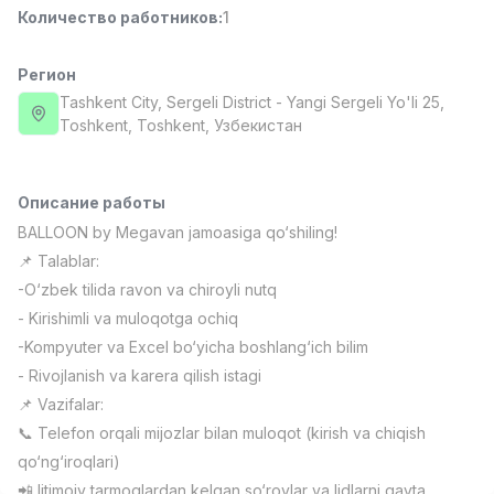
Количество работников
:
1
Full time job
Ish joyidan
Регион
Повар фастфуда
TOP
2,600,000 - 5,000,000 sum
/
Tashkent City
, Sergeli District
- Yangi Sergeli Yo'li 25,
LES AILES
Тоshkent, Toshkent, Узбекистан
Full time job
Ish joyidan
Описание работы
Фармацевт
TOP
3,000,000 - 10,000,000 sum
/
BALLOON by Megavan jamoasiga qo‘shiling!
NAVBAHOR APTEKA
📌 Talablar:
Full time job
Ish joyidan
-O‘zbek tilida ravon va chiroyli nutq
- Kirishimli va muloqotga ochiq
Агент по продажам
TOP
-Kompyuter va Excel bo‘yicha boshlang‘ich bilim
Договорная
- Rivojlanish va karera qilish istagi
LION_ESTATE
Full time job
Ish joyidan
📌 Vazifalar:
📞 Telefon orqali mijozlar bilan muloqot (kirish va chiqish
qo‘ng‘iroqlari)
Оператор колл-центра
Вакансии
Категории
Компании
Профиль
Новая
Договорная
📲 Ijtimoiy tarmoqlardan kelgan so‘rovlar va lidlarni qayta