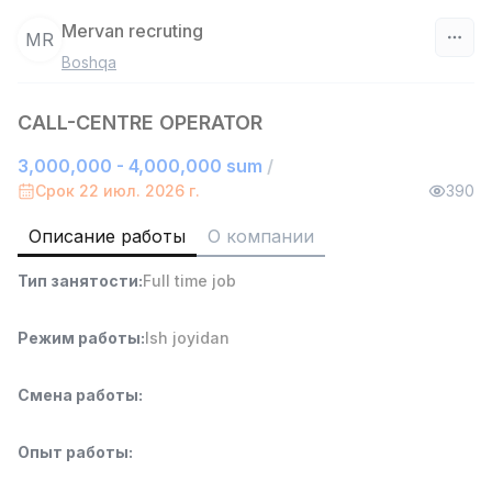
Mervan recruting
MR
Boshqa
Узбекистан
CALL-CENTRE OPERATOR
Фильтр
3,000,000 - 4,000,000 sum
/
Руководитель отдела продаж
Срок 22 июл. 2026 г.
390
TOP
6,000,000 - 15,000,000 sum
/
ASIAN
Описание работы
О компании
Full time job
Ish joyidan
Тип занятости
:
Full time job
Работник склада
TOP
4,280,000 sum
/
Режим работы
:
Ish joyidan
ASIAN
Full time job
Ish joyidan
Смена работы
:
Продавец-консультант
TOP
Опыт работы
:
3,000,000 - 6,000,000 sum
/
MONDO BEST