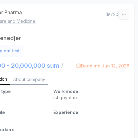
or Pharma
720
are and Medicine
enedjer
ginal text
00 - 20,000,000 sum
/
Deadline Jun 12, 2026
tion
About company
 type
Work mode
Ish joyidan
le
Experience
orkers