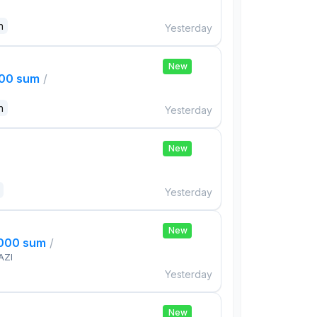
n
Yesterday
New
000 sum
/
n
Yesterday
New
Yesterday
New
,000 sum
/
AZI
Yesterday
New