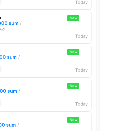
Today
r
New
,000 sum
/
AZI
Today
New
000 sum
/
Today
New
000 sum
/
Today
New
000 sum
/