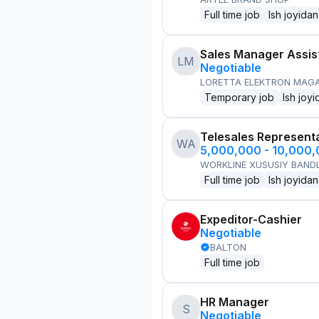
Full time job
Ish joyidan
Sales Manager Assis
LM
Negotiable
LORETTA ELEKTRON MAG
Temporary job
Ish joyi
Telesales Represent
WA
5,000,000 - 10,000
WORKLINE XUSUSIY BANDL
Full time job
Ish joyidan
Expeditor-Cashier
Negotiable
BALTON
Full time job
HR Manager
S
Negotiable