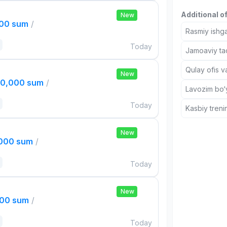
Additional o
New
000 sum
/
Rasmiy ishga
Today
Jamoaviy tad
Qulay ofis v
New
00,000 sum
/
Lavozim bo‘y
Today
Kasbiy treni
New
,000 sum
/
Today
New
000 sum
/
Today