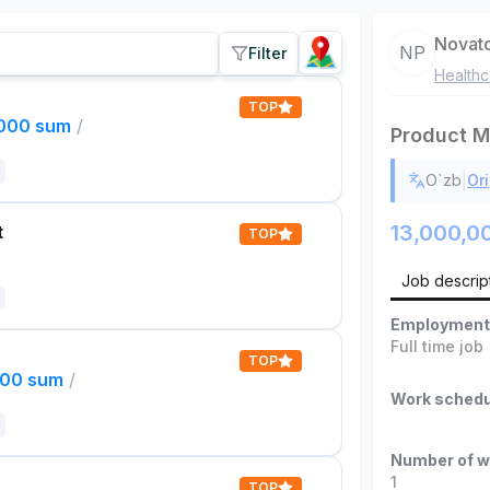
Novat
NP
Filter
Healthc
TOP
,000 sum
/
Product M
|
O`zb
Ori
13,000,0
t
TOP
Job descrip
Employment
Full time job
TOP
000 sum
/
Work schedu
Number of w
1
TOP