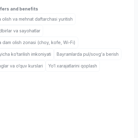
ffers and benefits
 olish va mehnat daftarchasi yuritish
birlar va sayohatlar
a dam olish zonasi (choy, kofe, Wi-Fi)
icha ko‘tarilish imkoniyati
Bayramlarda pul/sovg‘a berish
nglar va o‘quv kurslari
Yo‘l xarajatlarini qoplash