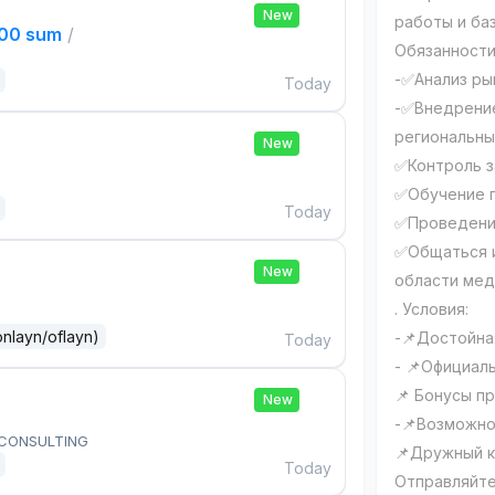
New
работы и баз
000 sum
/
Обязанности
-✅Анализ ры
Today
-✅Внедрение
региональны
New
✅Контроль з
✅Обучение п
Today
✅Проведение
✅Общаться и
New
области мед
. Условия:
onlayn/oflayn)
-📌Достойна
Today
- 📌Официал
📌 Бонусы п
New
-📌Возможно
 CONSULTING
📌Дружный к
Today
Отправляйте