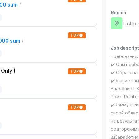
000 sum
/
Region
Tashken
TOP
,000 sum
/
Job descript
Требования:
✔️ Опыт раб
 Only!)
TOP
✔️ Образова
✔️Знание язы
Владение ПК 
PowerPoint);
✔️Коммуника
TOP
своей облас
на результат
ораторским 
💵Заработна