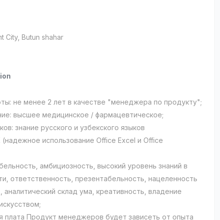
t City
, Butun shahar
ion
оты: не менее 2 лет в качестве "менеджера по продукту";
ние: высшее медицинское / фармацевтическое;
ков: знание русского и узбекского языков
(надежное использование Office Excel и Office
бельность, амбициозность, высокий уровень знаний в
ти, ответственность, презентабельность, нацеленность
, аналитический склад ума, креативность, владение
искусством;
я плата Продукт менеджеров будет зависеть от опыта