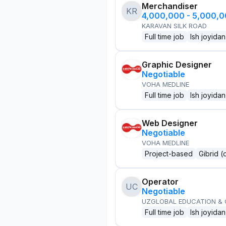
Merchandiser
KR
4,000,000 - 5,000,
KARAVAN SILK ROAD
Full time job
Ish joyidan
Graphic Designer
Negotiable
VOHA MEDLINE
Full time job
Ish joyidan
Web Designer
Negotiable
VOHA MEDLINE
Project-based
Gibrid (
Operator
UC
Negotiable
UZGLOBAL EDUCATION &
Full time job
Ish joyidan