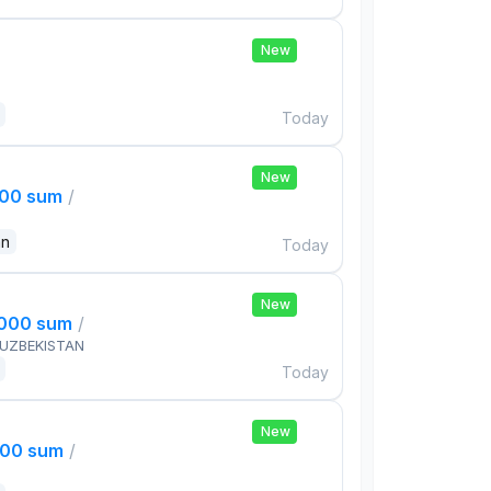
New
Today
New
000 sum
/
an
Today
New
,000 sum
/
 UZBEKISTAN
Today
New
000 sum
/