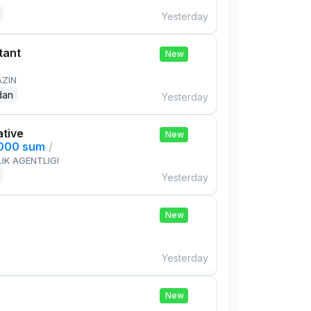
Yesterday
tant
New
AZIN
dan
Yesterday
ative
New
,000 sum
/
IK AGENTLIGI
Yesterday
New
Yesterday
New