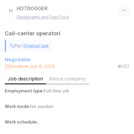
HOTDOGGER
H
Restaurants and Fast Food
Uzbekistan
Call-center operatori
Filter
|
Рус
Original text
Warehouse Assistant
TOP
4,280,000 sum
/
Negotiable
ASIAN
Deadline Jun 6, 2026
323
Full time job
Ish joyidan
Job description
About company
Head of Sales
TOP
Employment type
:
Full time job
6,000,000 - 15,000,000 sum
/
ASIAN
Full time job
Ish joyidan
Work mode
:
Ish joyidan
Shop Assistant
TOP
Work schedule
:
,
3,000,000 - 6,000,000 sum
/
MONDO BEST