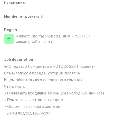
Experience
:
Full time job
Ish joyidan
Number of workers
:
3
Fast Food Cook
TOP
2,600,000 - 5,000,000 sum
/
LES AILES
Region
Full time job
Ish joyidan
Tashkent City
, Yashnobod District
- 79C3+3H
Ташкент, Узбекистан
Pharmacist
TOP
3,000,000 - 10,000,000 sum
/
NAVBAHOR APTEKA
Job description
Full time job
Ish joyidan
🌭 Оператор Call-центра в HOTDOGGER (Ташкент)
Стань голосом бренда, который любят 🔥
Sales Operator (Girls Only!)
TOP
Ищем общительного оператора в команду!
Negotiable
Что делать:
NAFF
• Принимать входящие заказы (без холодных звонков)
Full time job
Ish joyidan
• Помогать клиентам с выбором
• Оформлять заказы в системе
Sales Agent
Vacancies
Job categories
Companies
Profile
TOP
Negotiable
Ты нам подходишь, если: