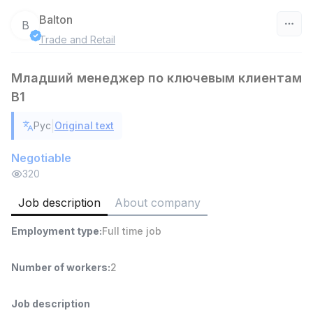
Balton
B
Trade and Retail
Uzbekistan
Младший менеджер по ключевым клиентам
Filter
В1
Warehouse Assistant
TOP
|
Рус
Original text
4,280,000 sum
/
ASIAN
Negotiable
Full time job
Ish joyidan
320
Head of Sales
Job description
About company
TOP
6,000,000 - 15,000,000 sum
/
ASIAN
Employment type
:
Full time job
Full time job
Ish joyidan
Number of workers
:
2
Shop Assistant
TOP
3,000,000 - 6,000,000 sum
/
Job description
MONDO BEST