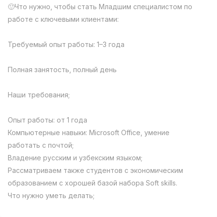
🙂Что нужно, чтобы стать Младшим специалистом по
Full time job
Ish joyidan
работе с ключевыми клиентами:
Fast Food Cook
TOP
2,600,000 - 5,000,000 sum
/
Требуемый опыт работы: 1–3 года
LES AILES
Full time job
Ish joyidan
Полная занятость, полный день
Pharmacist
TOP
Наши требования;
3,000,000 - 10,000,000 sum
/
NAVBAHOR APTEKA
Опыт работы: от 1 года
Full time job
Ish joyidan
Компьютерные навыки: Microsoft Office, умение
работать с почтой;
Sales Agent
TOP
Negotiable
Владение русским и узбекским языком;
LION_ESTATE
Рассматриваем также студентов с экономическим
Full time job
Ish joyidan
образованием с хорошей базой набора Soft skills.
Что нужно уметь делать;
Sales Manager
Vacancies
Job categories
Companies
Profile
New
2,500,000 - 25,000,000 sum
/