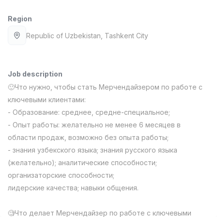
Full time job
Ish joyidan
Region
Fast Food Cook
Republic of Uzbekistan
, Tashkent City
TOP
2,600,000 - 5,000,000 sum
/
LES AILES
Full time job
Ish joyidan
Job description
🙂Что нужно, чтобы стать Мерчендайзером по работе с
Pharmacist
TOP
ключевыми клиентами:
3,000,000 - 10,000,000 sum
/
NAVBAHOR APTEKA
- Образование: среднее, средне-специальное;
Full time job
Ish joyidan
- Опыт работы: желательно не менее 6 месяцев в
области продаж, возможно без опыта работы;
Sales Operator (Girls Only!)
TOP
- знания узбекского языка; знания русского языка
Negotiable
(желательно); аналитические способности;
NAFF
организаторские способности;
Full time job
Ish joyidan
лидерские качества; навыки общения.
Sales Agent
Vacancies
Job categories
Companies
Profile
TOP
Negotiable
🧐Что делает Мерчендайзер по работе с ключевыми