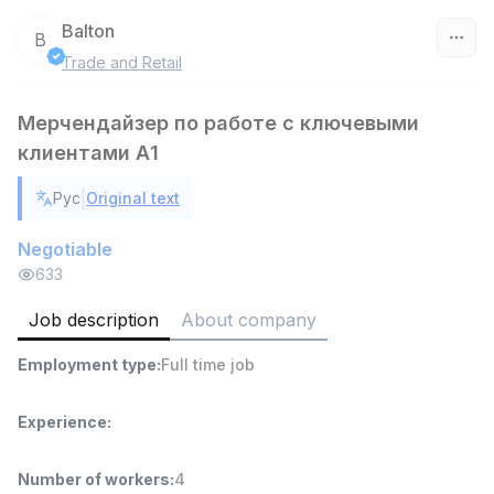
Balton
B
Trade and Retail
Uzbekistan
Мерчендайзер по работе с ключевыми
Filter
клиентами А1
Warehouse Assistant
TOP
|
Рус
Original text
4,280,000 sum
/
ASIAN
Negotiable
Full time job
Ish joyidan
633
Delivery
Job description
About company
TOP
3,500,000 - 8,000,000 sum
/
ASIAN
Employment type
:
Full time job
Full time job
Ish joyidan
Experience
:
Head of Sales
TOP
6,000,000 - 15,000,000 sum
/
Number of workers
:
4
ASIAN