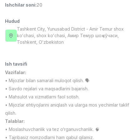
Ishchilar soni
:
20
Full time job
Ish joyidan
Hudud
Fast food Oshpazi
TOP
2,600,000 - 5,000,000 sum
/
Tashkent City
, Yunusabad District
- Amir Temur shox
LES AILES
koʻchasi, shox koʻchasi, Амир Темур шоҳ кўчаси,
Full time job
Ish joyidan
Тоshkent, Oʻzbekiston
Farmatsevt
TOP
Ish tavsifi
3,000,000 - 10,000,000 sum
/
NAVBAHOR APTEKA
Vazifalar:
Full time job
Ish joyidan
• Mijozlar bilan samarali muloqot qilish. 🗣️
• Savdo rejalari va maqsadlarini bajarish.
Sotuv bo'yicha agent
TOP
• Mahsulot va xizmatlarni faol sotish.
Kelishiladi
• Mijozlar ehtiyojlarini aniqlash va ularga mos yechimlar taklif
LION_ESTATE
qilish.
Full time job
Ish joyidan
Talablar:
• Moslashuvchanlik va tez o‘rganuvchanlik. 🧠
Telefon sotuvchisi
Vakansiyalar
Sohalar
Korxonalar
Profil
Yangi
Kelishiladi
• Tajribasiz nomzodlarni ham qabul qilamiz.