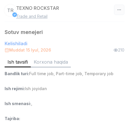
TEXNO ROCKSTAR
TR
Trade and Retail
O‘zbekiston
Sotuv menejeri
Filtr
Kelishiladi
Savdo boshlig'i
Muddat 15 Iyul, 2026
210
TOP
6,000,000 - 15,000,000 sum
/
ASIAN
Ish tavsifi
Korxona haqida
Full time job
Ish joyidan
Bandlik turi
:
Full time job
,
Part-time job
,
Temporary job
Ombor yordamchisi
TOP
4,280,000 sum
/
Ish rejimi
:
Ish joyidan
ASIAN
Full time job
Ish joyidan
Ish smenasi
:
,
Do'kon sotuvchisi
TOP
Tajriba
:
3,000,000 - 6,000,000 sum
/
MONDO BEST