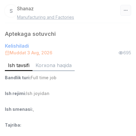
Shanaz
S
Manufacturing and Factories
O‘zbekiston
Aptekaga sotuvchi
Filtr
Kelishiladi
Do'kon sotuvchisi
Muddat 3 Avg, 2026
695
TOP
3,000,000 - 6,000,000 sum
/
MONDO BEST
Ish tavsifi
Korxona haqida
Full time job
Ish joyidan
Bandlik turi
:
Full time job
Sotuv agenti
TOP
Ish rejimi
:
Ish joyidan
7,000,000 - 15,000,000 sum
/
VITAREX
Side job
Ish joyidan
Ish smenasi
:
,
Operator Call-markazi
TOP
Tajriba
:
3,000,000 - 8,000,000 sum
/
VITAREX