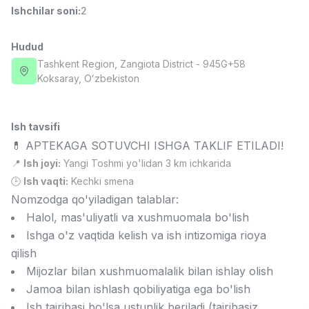
Ishchilar soni
:
2
Full time job
Ish joyidan
Hudud
Sotuv menejeri
TOP
4,000,000 - 10,000,000 sum
/
Tashkent Region
, Zangiota District
- 945G+58
PROFI MANY
Koksaray, Oʻzbekiston
Full time job
Ish joyidan
Ish tavsifi
Fast food Oshpazi
TOP
2,600,000 - 5,000,000 sum
/
💊 APTEKAGA SOTUVCHI ISHGA TAKLIF ETILADI!
LES AILES
📍
Ish joyi:
Yangi Toshmi yo'lidan 3 km ichkarida
Full time job
Ish joyidan
🕒
Ish vaqti:
Kechki smena
Nomzodga qo'yiladigan talablar:
Farmatsevt
TOP
Halol, mas'uliyatli va xushmuomala bo'lish
3,000,000 - 10,000,000 sum
/
Ishga o'z vaqtida kelish va ish intizomiga rioya
NAVBAHOR APTEKA
qilish
Full time job
Ish joyidan
Mijozlar bilan xushmuomalalik bilan ishlay olish
Jamoa bilan ishlash qobiliyatiga ega bo'lish
Sotuv bo'yicha agent
Vakansiyalar
Sohalar
Korxonalar
Profil
TOP
Kelishiladi
Ish tajribasi bo'lsa ustunlik beriladi (tajribasiz