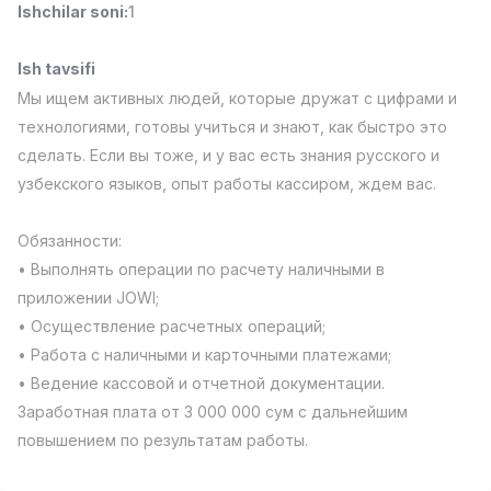
Ishchilar soni
:
1
Full time job
Ish joyidan
Ish tavsifi
Fast food Oshpazi
TOP
Мы ищем активных людей, которые дружат с цифрами и
2,600,000 - 5,000,000 sum
/
LES AILES
технологиями, готовы учиться и знают, как быстро это
Full time job
Ish joyidan
сделать. Если вы тоже, и у вас есть знания русского и
узбекского языков, опыт работы кассиром, ждем вас.
Farmatsevt
TOP
3,000,000 - 10,000,000 sum
/
Обязанности:
NAVBAHOR APTEKA
• Выполнять операции по расчету наличными в
Full time job
Ish joyidan
приложении JOWI;
• Осуществление расчетных операций;
Sotuv Operatori (Faqat qizlar!)
TOP
Kelishiladi
• Работа с наличными и карточными платежами;
NAFF
• Ведение кассовой и отчетной документации.
Full time job
Ish joyidan
Заработная плата от 3 000 000 сум с дальнейшим
повышением по результатам работы.
Sotuv bo'yicha agent
Vakansiyalar
Sohalar
Korxonalar
Profil
TOP
Kelishiladi