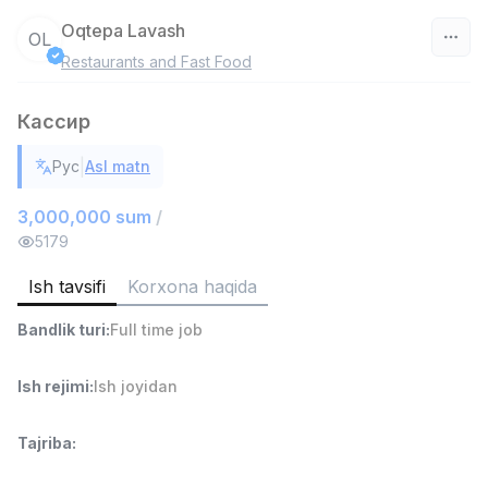
Oqtepa Lavash
OL
Restaurants and Fast Food
O‘zbekiston
Кассир
Filtr
|
Рус
Asl matn
Ombor yordamchisi
TOP
4,280,000 sum
/
3,000,000 sum
/
ASIAN
5179
Full time job
Ish joyidan
Ish tavsifi
Korxona haqida
Savdo boshlig'i
TOP
Bandlik turi
:
Full time job
6,000,000 - 15,000,000 sum
/
ASIAN
Full time job
Ish joyidan
Ish rejimi
:
Ish joyidan
Do'kon sotuvchisi
TOP
Tajriba
:
3,000,000 - 6,000,000 sum
/
MONDO BEST