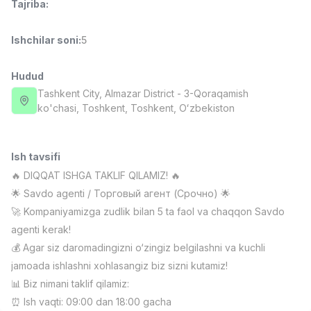
Tajriba
:
Full time job
Ish joyidan
Ishchilar soni
:
5
Fast food Oshpazi
TOP
2,600,000 - 5,000,000 sum
/
Hudud
LES AILES
Full time job
Ish joyidan
Tashkent City
, Almazar District
- 3-Qoraqamish
ko'chasi, Тоshkent, Toshkent, Oʻzbekiston
Farmatsevt
TOP
3,000,000 - 10,000,000 sum
/
Ish tavsifi
NAVBAHOR APTEKA
Full time job
Ish joyidan
🔥 DIQQAT ISHGA TAKLIF QILAMIZ! 🔥
🌟 Savdo agenti / Торговый агент (Срочно) 🌟
Sotuv Operatori (Faqat qizlar!)
🚀 Kompaniyamizga zudlik bilan 5 ta faol va chaqqon Savdo
TOP
Kelishiladi
agenti kerak!
NAFF
💰 Agar siz daromadingizni o‘zingiz belgilashni va kuchli
Full time job
Ish joyidan
jamoada ishlashni xohlasangiz biz sizni kutamiz!
📊 Biz nimani taklif qilamiz:
Sotuv bo'yicha agent
Vakansiyalar
Sohalar
Korxonalar
Profil
TOP
⏰ Ish vaqti: 09:00 dan 18:00 gacha
Kelishiladi