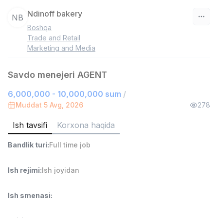
Ndinoff bakery
NB
Boshqa
O‘zbekiston
Trade and Retail
Marketing and Media
Filtr
Savdo menejeri AGENT
Ombor yordamchisi
TOP
6,000,000 - 10,000,000 sum
4,280,000 sum
/
/
ASIAN
Muddat 5 Avg, 2026
278
Full time job
Ish joyidan
Ish tavsifi
Korxona haqida
Yetkazib berish
TOP
Bandlik turi
:
Full time job
3,500,000 - 8,000,000 sum
/
ASIAN
Full time job
Ish joyidan
Ish rejimi
:
Ish joyidan
Ish smenasi
:
Savdo boshlig'i
TOP
6,000,000 - 15,000,000 sum
/
ASIAN