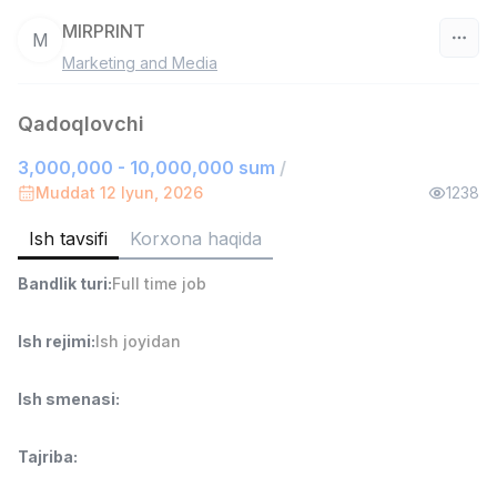
MIRPRINT
M
Marketing and Media
O‘zbekiston
Qadoqlovchi
Filtr
3,000,000 - 10,000,000 sum
/
Savdo boshlig'i
Muddat 12 Iyun, 2026
1238
TOP
6,000,000 - 15,000,000 sum
/
ASIAN
Ish tavsifi
Korxona haqida
Full time job
Ish joyidan
Bandlik turi
:
Full time job
Ombor yordamchisi
TOP
Ish rejimi
:
Ish joyidan
4,280,000 sum
/
ASIAN
Full time job
Ish joyidan
Ish smenasi
:
Do'kon sotuvchisi
TOP
Tajriba
:
3,000,000 - 6,000,000 sum
/
MONDO BEST