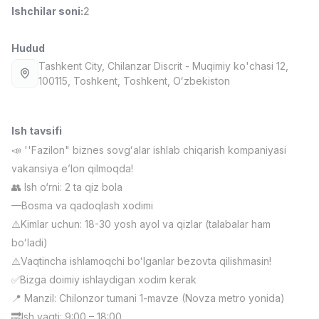
Ishchilar soni
:
2
Full time job
Ish joyidan
Hudud
Fast food Oshpazi
TOP
2,600,000 - 5,000,000 sum
/
Tashkent City
, Chilanzar Discrit
- Muqimiy ko'chasi 12,
LES AILES
100115, Тоshkent, Toshkent, Oʻzbekiston
Full time job
Ish joyidan
Ish tavsifi
Farmatsevt
TOP
3,000,000 - 10,000,000 sum
/
📣 ''Fazilon" biznes sovgʻalar ishlab chiqarish kompaniyasi
NAVBAHOR APTEKA
vakansiya eʼlon qilmoqda!
Full time job
Ish joyidan
👥 Ish o‘rni: 2 ta qiz bola
—Bosma va qadoqlash xodimi
Sotuv bo'yicha agent
TOP
⚠️Kimlar uchun: 18-30 yosh ayol va qizlar (talabalar ham
Kelishiladi
boʻladi)
LION_ESTATE
Full time job
Ish joyidan
⚠️Vaqtincha ishlamoqchi boʻlganlar bezovta qilishmasin!
✅Bizga doimiy ishlaydigan xodim kerak
📍 Manzil: Chilonzor tumani 1-mavze (Novza metro yonida)
Telefon sotuvchisi
Vakansiyalar
Sohalar
Korxonalar
Profil
Yangi
Kelishiladi
🔜Ish vaqti: 9:00 – 18:00