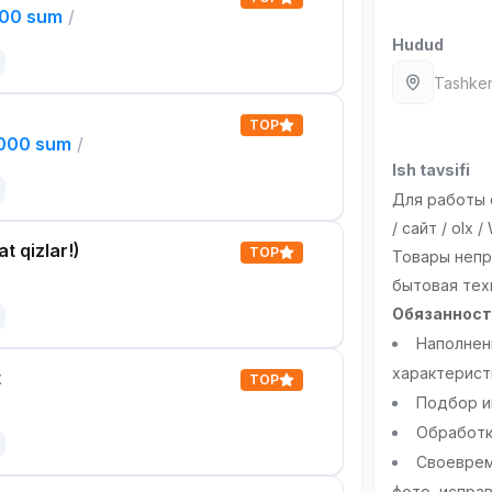
000 sum
/
Hudud
Tashken
TOP
,000 sum
/
Ish tavsifi
Для работы с
/ сайт / olx
t qizlar!)
TOP
Товары непр
бытовая тех
Обязанност
Наполнени
характеристи
t
TOP
Подбор и
Обработк
Своеврем
фото, испра