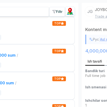
JOYBO
JG
Filtr
Trade a
TOP
Kontent m
|
Рус
Asl
4,000,00
TOP
,000 sum
/
Ish tavsifi
Bandlik turi
Full time job
TOP
000 sum
/
Ish smenasi
Ishchilar son
1
TOP