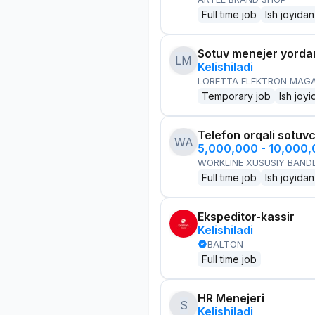
Full time job
Ish joyidan
Sotuv menejer yorda
LM
Kelishiladi
LORETTA ELEKTRON MAG
Temporary job
Ish joyi
Telefon orqali sotuvc
WA
5,000,000 - 10,000
WORKLINE XUSUSIY BANDL
Full time job
Ish joyidan
Ekspeditor-kassir
Kelishiladi
BALTON
Full time job
HR Menejeri
S
Kelishiladi