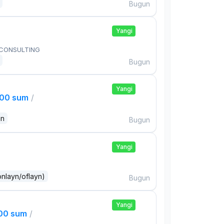
Bugun
Yangi
 CONSULTING
Bugun
Yangi
000 sum
/
an
Bugun
Yangi
onlayn/oflayn)
Bugun
Yangi
000 sum
/