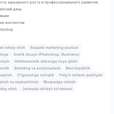
сть карьерного роста и профессионального развития;
абочий день.
авыки
ие контентом
otoshop
an ishlay olish
Raqamli marketing asoslari
tsiya
Grafik dizayn (Photoshop, Illustrator)
krlash
Ishbilarmonlik etikasiga rioya qilish
orlik
Brending va pozitsiyalash
Mas’uliyatlilik
hqarish
O‘rganishga ochiqlik
Yolg‘iz ishlash qobiliyati
atish va rejalashtirish
Maqsadga intilish
mlay olish
Jamoada ishlash ko‘nikmasi