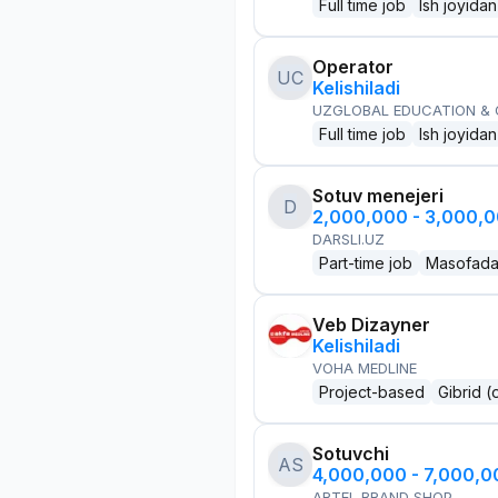
Full time job
Ish joyidan
Operator
UC
Kelishiladi
UZGLOBAL EDUCATION &
Full time job
Ish joyidan
Sotuv menejeri
D
2,000,000 - 3,000,
DARSLI.UZ
Part-time job
Masofad
Veb Dizayner
Kelishiladi
VOHA MEDLINE
Project-based
Gibrid (
Sotuvchi
AS
4,000,000 - 7,000,
ARTEL BRAND SHOP