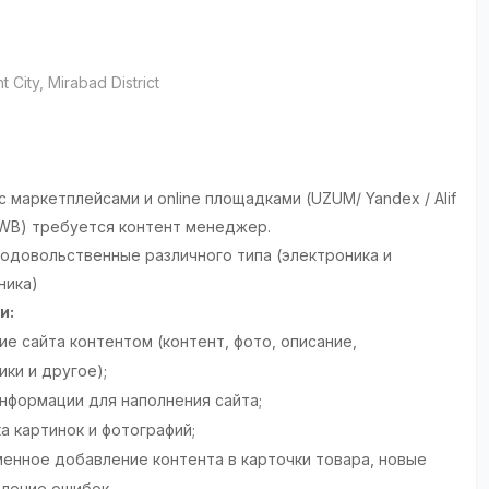
t City
, Mirabad District
 маркетплейсами и online площадками (UZUM/ Yandex / Alif
 / WB) требуется контент менеджер.
одовольственные различного типа (электроника и
ника)
и:
е сайта контентом (контент, фото, описание,
ки и другое);
нформации для наполнения сайта;
а картинок и фотографий;
енное добавление контента в карточки товара, новые
вление ошибок.