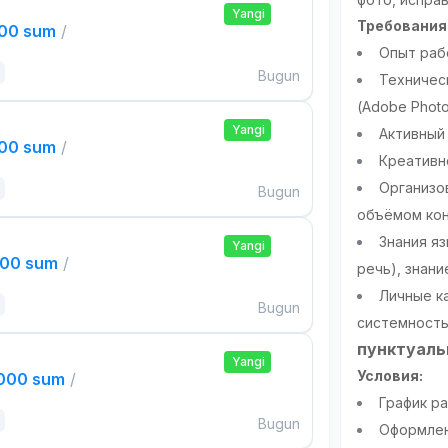
Yangi
Требования
000 sum
/
Опыт рабо
Bugun
Техничес
(Adobe Photos
Yangi
Активный 
000 sum
/
Креативно
Организо
Bugun
объёмом кон
Знания яз
Yangi
000 sum
/
речь), знани
Личные ка
Bugun
системность
пунктуаль
Yangi
Условия:
,000 sum
/
График ра
Bugun
Оформлен