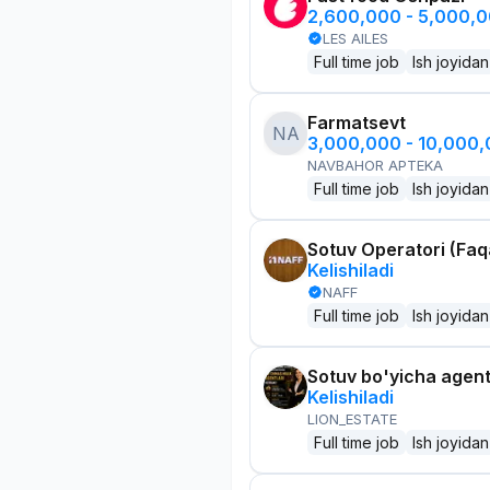
2,600,000 - 5,000,
LES AILES
Full time job
Ish joyidan
Farmatsevt
NA
3,000,000 - 10,000
NAVBAHOR APTEKA
Full time job
Ish joyidan
Sotuv Operatori (Faqa
Kelishiladi
NAFF
Full time job
Ish joyidan
Sotuv bo'yicha agen
Kelishiladi
LION_ESTATE
Full time job
Ish joyidan