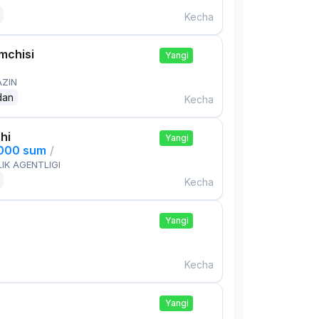
Kecha
mchisi
Yangi
AZIN
dan
Kecha
hi
Yangi
,000 sum
/
IK AGENTLIGI
Kecha
Yangi
Kecha
Yangi