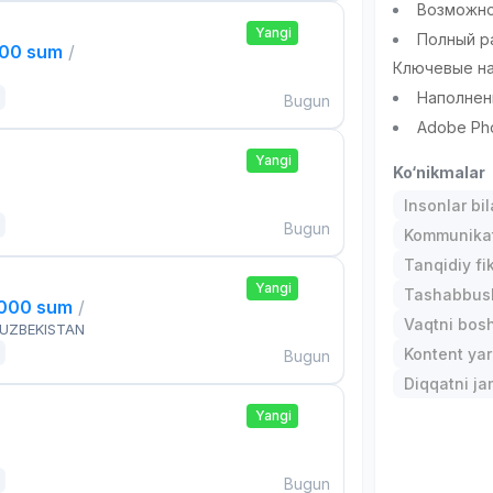
Возможно
Yangi
Полный р
000 sum
/
Ключевые н
Наполнен
Bugun
Adobe Ph
Yangi
Ko‘nikmalar
Insonlar bil
Bugun
Kommunika
Tanqidiy fi
Yangi
Tashabbusk
,000 sum
/
Vaqtni bos
 UZBEKISTAN
Kontent yar
Bugun
Diqqatni ja
Yangi
Bugun