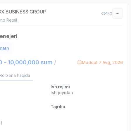
X BUSINESS GROUP
150
nd Retail
enejeri
 matn
0 - 10,000,000 sum
/
Muddat 7 Avg, 2026
Korxona haqida
Ish rejimi
Ish joyidan
Tajriba
i