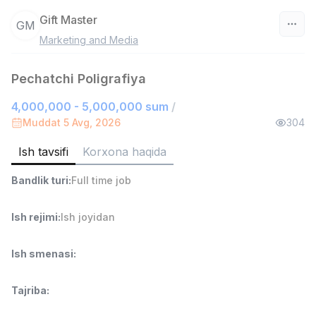
Gift Master
GM
Marketing and Media
O‘zbekiston
Pechatchi Poligrafiya
Filtr
4,000,000 - 5,000,000 sum
/
Savdo boshlig'i
Muddat 5 Avg, 2026
304
TOP
6,000,000 - 15,000,000 sum
/
ASIAN
Ish tavsifi
Korxona haqida
Full time job
Ish joyidan
Bandlik turi
:
Full time job
Ombor yordamchisi
TOP
4,280,000 sum
/
Ish rejimi
:
Ish joyidan
ASIAN
Full time job
Ish joyidan
Ish smenasi
:
Do'kon sotuvchisi
TOP
Tajriba
:
3,000,000 - 6,000,000 sum
/
MONDO BEST