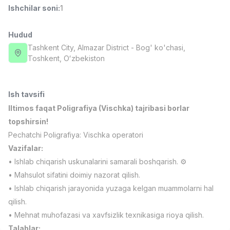
Ishchilar soni
:
1
Full time job
Ish joyidan
Hudud
Fast food Oshpazi
TOP
2,600,000 - 5,000,000 sum
/
Tashkent City
, Almazar District
- Bog' ko'chasi,
LES AILES
Тоshkent, Oʻzbekiston
Full time job
Ish joyidan
Ish tavsifi
Farmatsevt
TOP
3,000,000 - 10,000,000 sum
/
Iltimos faqat Poligrafiya (Vischka) tajribasi borlar
NAVBAHOR APTEKA
topshirsin!
Full time job
Ish joyidan
Pechatchi Poligrafiya: Vischka operatori
Vazifalar:
Sotuv Operatori (Faqat qizlar!)
TOP
• Ishlab chiqarish uskunalarini samarali boshqarish. ⚙️
Kelishiladi
• Mahsulot sifatini doimiy nazorat qilish.
NAFF
Full time job
Ish joyidan
• Ishlab chiqarish jarayonida yuzaga kelgan muammolarni hal
qilish.
• Mehnat muhofazasi va xavfsizlik texnikasiga rioya qilish.
Sotuv bo'yicha agent
Vakansiyalar
Sohalar
Korxonalar
Profil
TOP
Kelishiladi
Talablar: