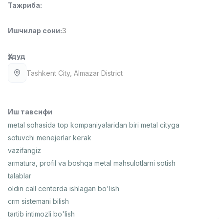
Тажриба
:
Full time job
Ish joyidan
Ишчилар сони
:
3
Фаст фуд Ошпази
TOP
2,600,000 - 5,000,000 sum
/
LES AILES
Ҳудуд
Full time job
Ish joyidan
Tashkent City
, Almazar District
Фармацевт
TOP
3,000,000 - 10,000,000 sum
/
NAVBAHOR APTEKA
Иш тавсифи
Full time job
Ish joyidan
metal sohasida top kompaniyalaridan biri metal cityga
sotuvchi menejerlar kerak
Сотув бўйича агент
TOP
vazifangiz
Келишилади
armatura, profil va boshqa metal mahsulotlarni sotish
LION_ESTATE
talablar
Full time job
Ish joyidan
oldin call centerda ishlagan bo'lish
crm sistemani bilish
Сотув менежери
Вакансиялар
Соҳалар
Корхоналар
Профил
Янги
tartib intimozli bo'lish
2,000,000 - 3,000,000 sum
/