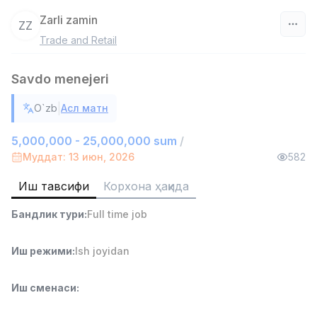
Zarli zamin
ZZ
Trade and Retail
Ўзбекистон
Savdo menejeri
Фильтр
|
O`zb
Асл матн
Омбор ёрдамчиси
TOP
4,280,000 sum
/
5,000,000 - 25,000,000 sum
/
ASIAN
Муддат: 13 июн, 2026
582
Full time job
Ish joyidan
Иш тавсифи
Корхона ҳақида
Савдо бошлиғи
TOP
Бандлик тури
:
Full time job
6,000,000 - 15,000,000 sum
/
ASIAN
Full time job
Ish joyidan
Иш режими
:
Ish joyidan
Дўкон сотувчиси
TOP
Иш сменаси
:
3,000,000 - 6,000,000 sum
/
MONDO BEST