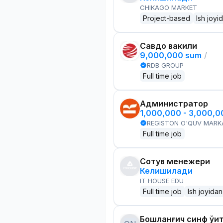
CHIKAGO MARKET
Project-based
Ish joyi
Савдо вакили
9,000,000 sum
/
RDB GROUP
Full time job
Администратор
1,000,000 - 3,000,
REGISTON O'QUV MARK
Full time job
Сотув менежери
Келишилади
IT HOUSE EDU
Full time job
Ish joyidan
Бошланғич синф ўқи