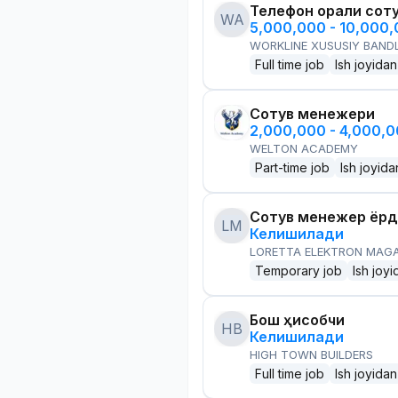
Телефон орқали сот
WA
5,000,000 - 10,000
WORKLINE XUSUSIY BANDL
Full time job
Ish joyidan
Сотув менежери
2,000,000 - 4,000,
WELTON ACADEMY
Part-time job
Ish joyida
Сотув менежер ёр
LM
Келишилади
LORETTA ELEKTRON MAG
Temporary job
Ish joyi
Бош ҳисобчи
HB
Келишилади
HIGH TOWN BUILDERS
Full time job
Ish joyidan