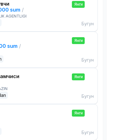
увчи
Янги
,000 sum
/
IK AGENTLIGI
Бугун
Янги
000 sum
/
n
Бугун
дамчиси
Янги
AZIN
dan
Бугун
Янги
Бугун