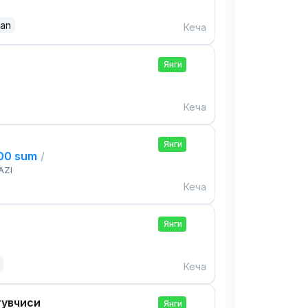
dan
Кеча
Янги
Кеча
Янги
000 sum
/
AZI
Кеча
Янги
Кеча
тувчиси
Янги