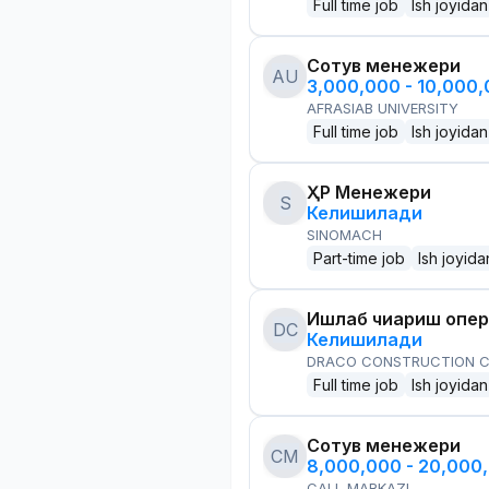
Full time job
Ish joyidan
Сотув менежери
AU
3,000,000 - 10,000
AFRASIAB UNIVERSITY
Full time job
Ish joyidan
ҲР Менежери
S
Келишилади
SINOMACH
Part-time job
Ish joyida
Ишлаб чиқариш опе
DC
Келишилади
DRACO CONSTRUCTION C
Full time job
Ish joyidan
Сотув менежери
CM
8,000,000 - 20,000
CALL MARKAZI