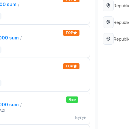
000 sum
/
Republi
Republi
TOP
,000 sum
/
Republi
TOP
Янги
,000 sum
/
AZI
Бугун