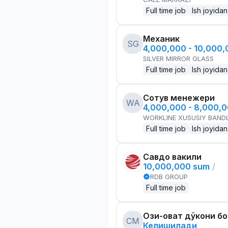
Full time job
Ish joyidan
Механик
SG
4,000,000 - 10,000
SILVER MIRROR GLASS
Full time job
Ish joyidan
Сотув менежери
WA
4,000,000 - 8,000,
WORKLINE XUSUSIY BANDL
Full time job
Ish joyidan
Савдо вакили
10,000,000 sum
/
RDB GROUP
Full time job
Озиқ-овқат дўкони б
CM
Келишилади