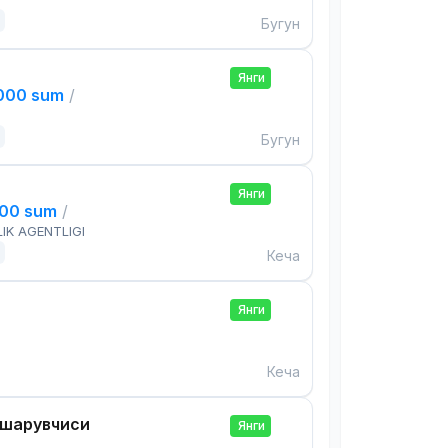
Бугун
Янги
,000 sum
/
Бугун
Янги
000 sum
/
IK AGENTLIGI
Кеча
Янги
Кеча
ошқарувчиси
Янги