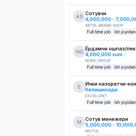
Сотувчи
AS
4,000,000 - 7,000,
ARTEL BRAND SHOP
Full time job
Ish joyidan
Ёрдамчи ошпаз/пек
NG
4,000,000 sum
/
NURA GROUP
Full time job
Ish joyidan
Ички назоратчи-ко
E
Келишилади
EXCELLENT
Full time job
Ish joyidan
Сотув менежери
M
5,000,000 - 10,000
MOTUL