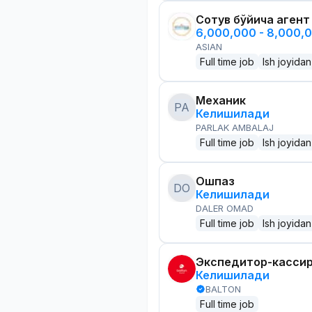
Сотув бўйича агент
6,000,000 - 8,000,
ASIAN
Full time job
Ish joyidan
Механик
PA
Келишилади
PARLAK AMBALAJ
Full time job
Ish joyidan
Ошпаз
DO
Келишилади
DALER OMAD
Full time job
Ish joyidan
Экспедитор-касси
Келишилади
BALTON
Full time job