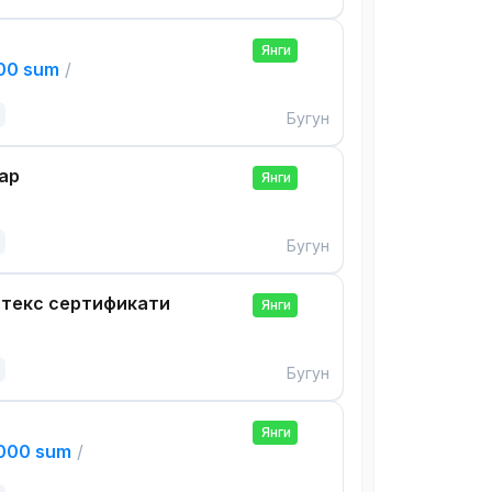
Янги
000 sum
/
Бугун
ар
Янги
Бугун
нтекс сертификати
Янги
Бугун
Янги
,000 sum
/