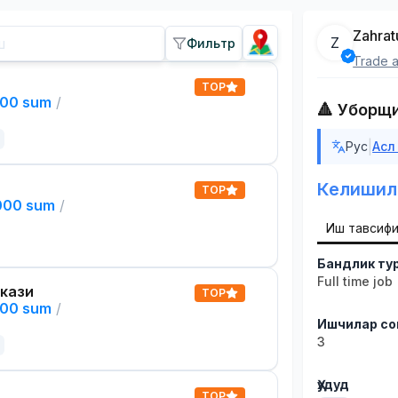
Zahrat
Z
Фильтр
Trade a
TOP
000 sum
/
🔺 Уборщ
|
Рус
Асл
Келишил
TOP
,000 sum
/
Иш тавсиф
Бандлик ту
Full time job
кази
TOP
000 sum
/
Ишчилар со
3
Ҳудуд
TOP