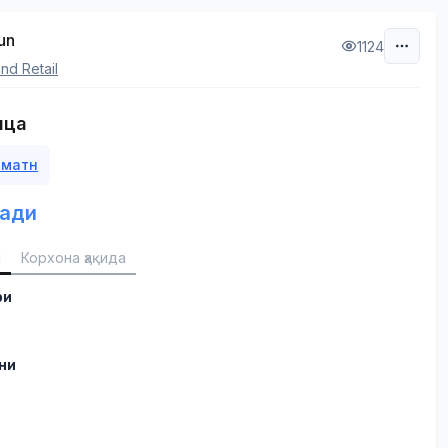
un
1124
nd Retail
ица
 матн
ади
и
Корхона ҳақида
ри
ни