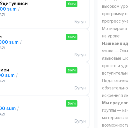
 Ўқитувчиси
Янги
высоком уро
000 sum
/
программу п
AZI
прогресс уч
Бугун
Мотивироват
на уроке
и
Янги
,000 sum
/
Наш кандид
AZI
языка — Опы
Бугун
языковые шк
просто и уд
чиси
Янги
вступительн
00 sum
/
Педагогичес
AZI
Бугун
обязательно
искренняя л
Мы предлаг
Янги
000 sum
/
группы — ка
AZI
материалы и
Бугун
возможност