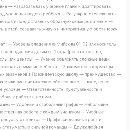
вне — Разрабатывать учебные планы и адаптировать
од уровень каждого ребёнка — Регулярно отслеживать
еников и предоставлять обратную связь родителям —
ь детей, создавать живую и интерактивную обстановку
ат:
— Уровень владения английским C1–C2 или носитель
т преподавания детям от 1 года (репетиторство,
олы или центры) — Умение объяснять сложные вещи
ерживать внимание ребёнка — Знакомство с форматом
ых экзаменов в Президентскую школу — преимущество —
кое или лингвистическое образование — плюс, но не
е условие — Ответственность, пунктуальность и
юбовь к работе с детьми
аем:
— Удобный и стабильный график — Небольшие
чественная работа с каждым учеником — Учебные
 ресурсы от центра — Профессиональный рост и
ь стать частью сильной команды — Дружелюбная