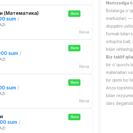
Nomzodga ta
Bolalarga o'qit
и (Математика)
Янги
000 sum
/
markazlar) — 
AZI
diqqatini ushl
Кеча
formati bilan 
ortiqcha ball,
Янги
bilan ishlash
000 sum
/
Biz taklif qil
AZI
bir o'quvchi 
Кеча
materiallari v
bir qismi bo'
Янги
000 sum
/
Ariza topshir
AZI
bilan rezyumen
Кеча
dars deganda 
си
Янги
000 sum
/
AZI