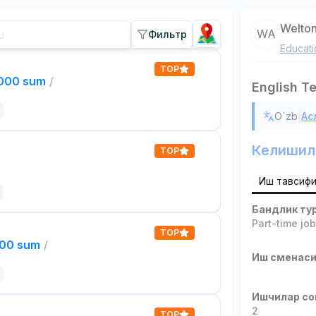
Welto
WA
Фильтр
Educati
TOP
,000 sum
/
English T
|
O`zb
Ас
Келишил
TOP
Иш тавсиф
Бандлик ту
Part-time jo
TOP
000 sum
/
Иш сменас
Ишчилар со
2
TOP