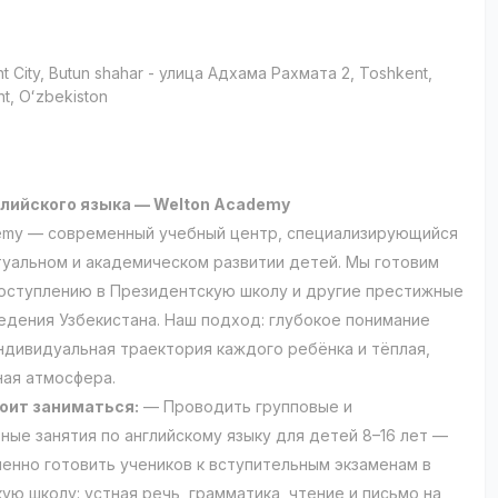
t City
, Butun shahar
- улица Адхама Рахмата 2, Тоshkent,
t, Oʻzbekiston
и
глийского языка — Welton Academy
emy — современный учебный центр, специализирующийся
туальном и академическом развитии детей. Мы готовим
поступлению в Президентскую школу и другие престижные
едения Узбекистана. Наш подход: глубокое понимание
ндивидуальная траектория каждого ребёнка и тёплая,
ая атмосфера.
оит заниматься:
— Проводить групповые и
ные занятия по английскому языку для детей 8–16 лет —
енно готовить учеников к вступительным экзаменам в
ую школу: устная речь, грамматика, чтение и письмо на