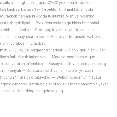
lablar:
— Ingliz tili darajasi C1–C2 yoki ona tili sifatida —
ish tajribasi kamida 1 yil (repetitorlik, til maktablari yoki
Murakkab narsalarni sodda tushuntira olish va bolaning
ab turish qobiliyati — Prezident maktabiga kirish imtihonlari
tanishlik — afzallik — Pedagogik yoki lingvistik ma'lumot —
 ammo majburiy shart emas — Mas'uliyatlilik, aniqlik va bolalar
ga chin yurakdan muhabbat
amiz:
— Qulay va barqaror ish jadvali — Kichik guruhlar — har
bilan sifatli ishlash imkoniyati — Markaz tomonidan o'quv
a resurslar bilan ta'minlash — Kasbiy o'sish va kuchli jamoaning
lish imkoniyati — Do'stona muhit va hamkasblar yordami
ish uchun "Ingliz tili o'qituvchisi — Welton Academy" mavzusi
gizni yuboring. Xatda bolalar bilan ishlash tajribangiz va yaxshi
nimani tushunishingiz haqida yozing.