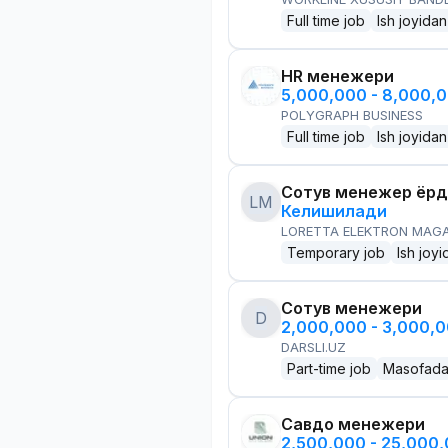
Full time job
Ish joyidan
HR менежери
5,000,000 - 8,000,
POLYGRAPH BUSINESS
Full time job
Ish joyidan
Сотув менежер ёр
LM
Келишилади
LORETTA ELEKTRON MAG
Temporary job
Ish joyi
Сотув менежери
D
2,000,000 - 3,000,
DARSLI.UZ
Part-time job
Masofad
Савдо менежери
2,500,000 - 25,000