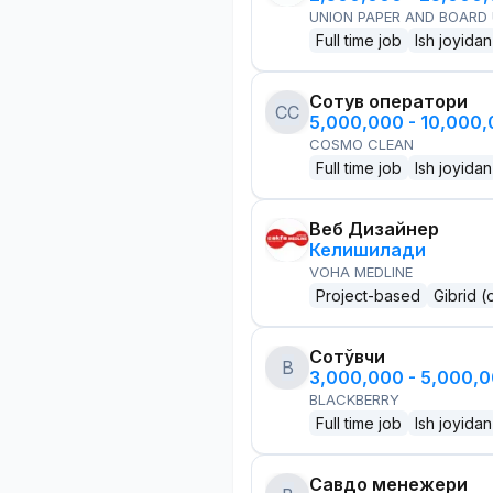
UNION PAPER AND BOARD
Full time job
Ish joyidan
Сотув оператори
CC
5,000,000 - 10,000
COSMO CLEAN
Full time job
Ish joyidan
Веб Дизайнер
Келишилади
VOHA MEDLINE
Project-based
Gibrid (
Сотўвчи
B
3,000,000 - 5,000,
BLACKBERRY
Full time job
Ish joyidan
Савдо менежери