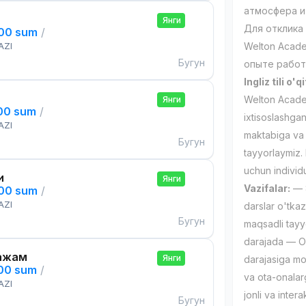
атмосфера и
Янги
Для отклика
000 sum
/
AZI
Welton Acad
Бугун
опыте работы
Ingliz tili 
Welton Academ
Янги
000 sum
/
ixtisoslashga
AZI
maktabiga va 
Бугун
tayyorlaymiz.
uchun individu
и
Янги
Vazifalar:
— 8
000 sum
/
AZI
darslar o'tka
Бугун
maqsadli tayy
darajada — O'q
ажам
Янги
darajasiga mo
000 sum
/
va ota-onalarg
AZI
jonli va intera
Бугун