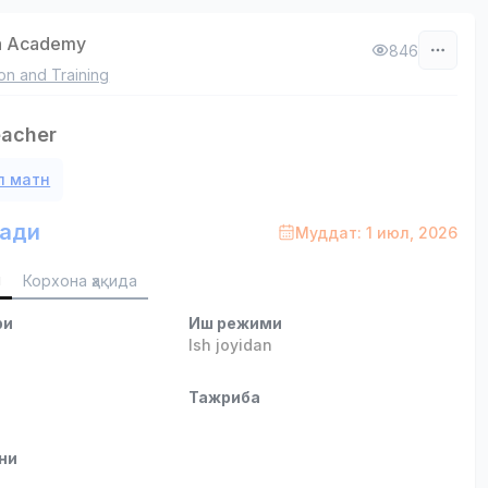
n Academy
846
on and Training
eacher
л матн
ади
Муддат: 1 июл, 2026
и
Корхона ҳақида
ри
Иш режими
b
Ish joyidan
и
Тажриба
ни