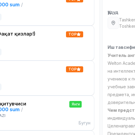
,000 sum
/
Ҳудуд
Tashken
Toshken
ақат қизлар!)
TOP
Иш тавсиф
Учитель ан
Welton Acad
TOP
на интеллек
учеников к 
учебные зав
предмета, и
доверительн
Ўқитувчиси
Янги
,000 sum
/
Чем предст
AZI
индивидуаль
Бугун
Целенаправл
Президентск