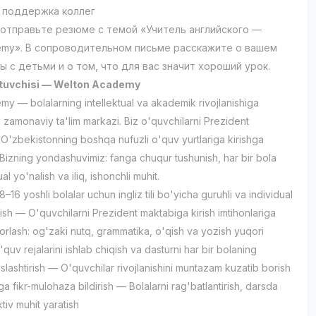
 поддержка коллег
 отправьте резюме с темой «Учитель английского —
emy». В сопроводительном письме расскажите о вашем
 с детьми и о том, что для вас значит хороший урок.
o'qituvchisi — Welton Academy
y — bolalarning intellektual va akademik rivojlanishiga
n zamonaviy ta'lim markazi. Biz o'quvchilarni Prezident
O'zbekistonning boshqa nufuzli o'quv yurtlariga kirishga
 Bizning yondashuvimiz: fanga chuqur tushunish, har bir bola
al yo'nalish va iliq, ishonchli muhit.
–16 yoshli bolalar uchun ingliz tili bo'yicha guruhli va individual
zish — O'quvchilarni Prezident maktabiga kirish imtihonlariga
orlash: og'zaki nutq, grammatika, o'qish va yozish yuqori
uv rejalarini ishlab chiqish va dasturni har bir bolaning
slashtirish — O'quvchilar rivojlanishini muntazam kuzatib borish
a fikr-mulohaza bildirish — Bolalarni rag'batlantirish, darsda
ktiv muhit yaratish