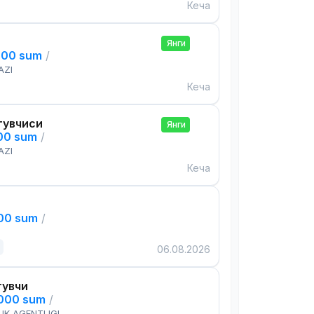
Кеча
Янги
000 sum
/
AZI
Кеча
тувчиси
Янги
000 sum
/
AZI
Кеча
000 sum
/
06.08.2026
тувчи
,000 sum
/
IK AGENTLIGI